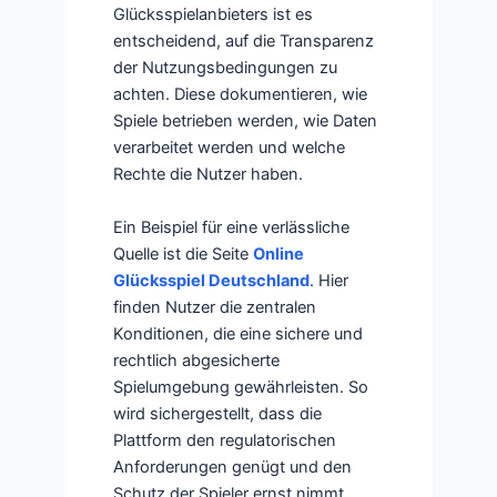
Glücksspielanbieters ist es
entscheidend, auf die Transparenz
der Nutzungsbedingungen zu
achten. Diese dokumentieren, wie
Spiele betrieben werden, wie Daten
verarbeitet werden und welche
Rechte die Nutzer haben.
Ein Beispiel für eine verlässliche
Quelle ist die Seite
Online
Glücksspiel Deutschland
. Hier
finden Nutzer die zentralen
Konditionen, die eine sichere und
rechtlich abgesicherte
Spielumgebung gewährleisten. So
wird sichergestellt, dass die
Plattform den regulatorischen
Anforderungen genügt und den
Schutz der Spieler ernst nimmt.