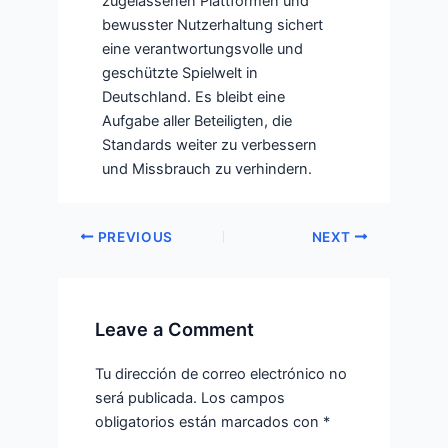
zugelassenen Plattformen und
bewusster Nutzerhaltung sichert
eine verantwortungsvolle und
geschützte Spielwelt in
Deutschland. Es bleibt eine
Aufgabe aller Beteiligten, die
Standards weiter zu verbessern
und Missbrauch zu verhindern.
PREVIOUS
NEXT
Leave a Comment
Tu dirección de correo electrónico no
será publicada.
Los campos
obligatorios están marcados con
*