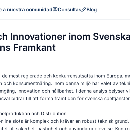
e a nuestra comunidad
Consultas
Blog
ch Innovationer inom Svensk
ens Framkant
 de mest reglerade och konkurrensutsatta inom Europa, me
ch konsumentnäring. Inom denna miljö har valet av teknikpl
mgång, innovation och hållbarhet. I denna analys belyser v
val bidrar till att forma framtiden för svenska speltjänster
Spelproduktion och Distribution
nline slots är komplex och kräver en robust teknisk grund.
alitet till säkerhet, hastighet och användarupplevelse. Kontr