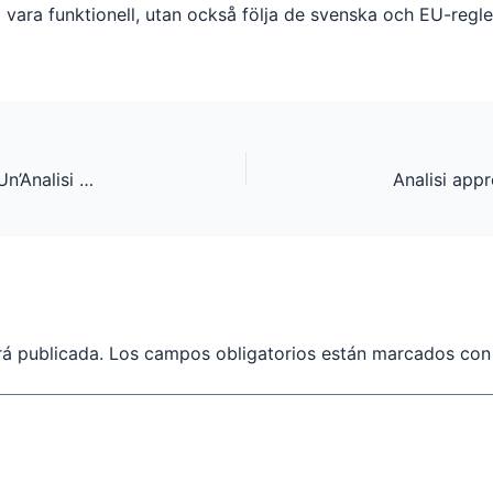
 vara funktionell, utan också följa de svenska och EU-regl
Prestazioni e Innovazione nelle Slot Machine: Un’Analisi Approfondita
rá publicada.
Los campos obligatorios están marcados co