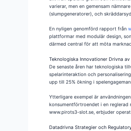
varierar, men en gemensam nämnare ä
(slumpgeneratorer), och skräddarsyd
En nyligen genomförd rapport från
w
plattformar med modulär design, som 
därmed central för att möta marknad
Teknologiska Innovationer Drivna av
De senaste åren har teknologiska t
spelarinteraktion och personaliserin
upp till 25% ökning i spelengageman
Ytterligare exempel är användninge
konsumentförtroendet i en reglerad m
www.pirots3-slot.se, erbjuder operat
Datadrivna Strategier och Regulato