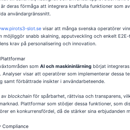
r deras förmåga att integrera kraftfulla funktioner som 
da användargränssnitt.
ww.pirots3-slot.se
visar att många svenska operatörer vin
möjliggör snabb skalning, apputveckling och enkelt E2E-tes
ens krav på personalisering och innovation.
 Plattformar
illväxtområden som
AI och maskininlärning
börjat integreras 
g. Analyser visar att operatörer som implementerar dessa te
g samt förbättrade insikter i användarbeteende.
n av
blockchain
för spårbarhet, rättvisa och transparens, vil
arknad. Plattformar som stödjer dessa funktioner, som dis
örer en konkurrensfördel, då de stärker sina erbjudanden me
ry Compliance