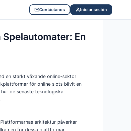
Contáctanos
Iniciar sesión
a Spelautomater: En
d en starkt växande online-sektor
attformar för online slots blivit en
i hur de senaste teknologiska
.
 Plattformarnas arkitektur påverkar
ollramen för dessa plattformar