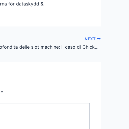
erna för dataskydd &
NEXT
Analisi approfondita delle slot machine: il caso di Chicken Road 2
n
*