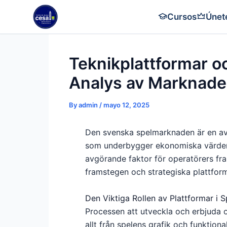
Skip
Cursos
Únet
to
content
Teknikplattformar o
Analys av Marknad
By
admin
/
mayo 12, 2025
Den svenska spelmarknaden är en av
som underbygger ekonomiska värden o
avgörande faktor för operatörers fra
framstegen och strategiska plattforms
Den Viktiga Rollen av Plattformar i 
Processen att utveckla och erbjuda o
allt från spelens grafik och funktion