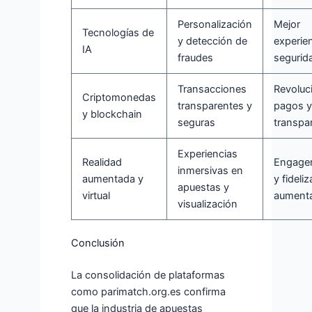
Personalización
Mejor
Tecnologías de
y detección de
experien
IA
fraudes
segurid
Transacciones
Revoluc
Criptomonedas
transparentes y
pagos y
y blockchain
seguras
transpa
Experiencias
Realidad
Engage
inmersivas en
aumentada y
y fideli
apuestas y
virtual
aument
visualización
Conclusión
La consolidación de plataformas
como parimatch.org.es confirma
que la industria de apuestas