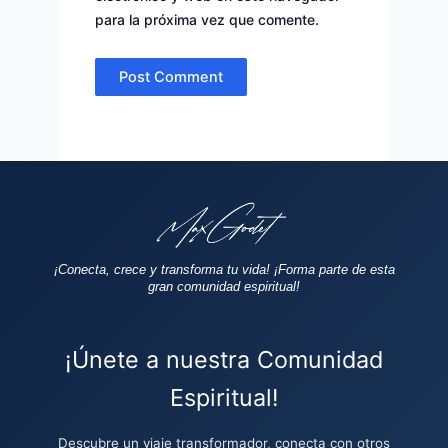
para la próxima vez que comente.
¡Conecta, crece y transforma tu vida!
¡Forma parte de esta
gran comunidad espiritual!
¡Únete a nuestra Comunidad
Espiritual!
Descubre un viaje transformador, conecta con otros