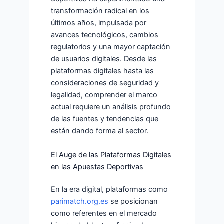
transformación radical en los
últimos años, impulsada por
avances tecnológicos, cambios
regulatorios y una mayor captación
de usuarios digitales. Desde las
plataformas digitales hasta las
consideraciones de seguridad y
legalidad, comprender el marco
actual requiere un análisis profundo
de las fuentes y tendencias que
están dando forma al sector.
El Auge de las Plataformas Digitales
en las Apuestas Deportivas
En la era digital, plataformas como
parimatch.org.es
se posicionan
como referentes en el mercado