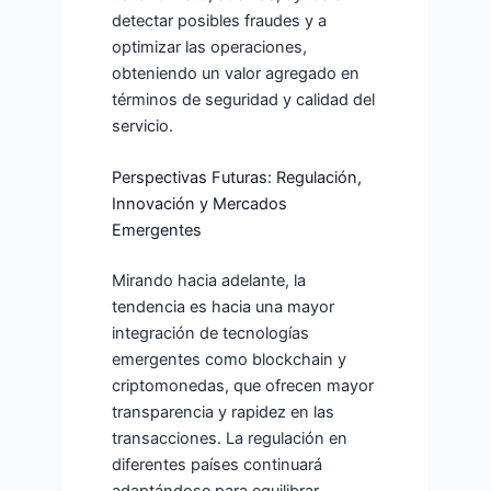
detectar posibles fraudes y a
optimizar las operaciones,
obteniendo un valor agregado en
términos de seguridad y calidad del
servicio.
Perspectivas Futuras: Regulación,
Innovación y Mercados
Emergentes
Mirando hacia adelante, la
tendencia es hacia una mayor
integración de tecnologías
emergentes como blockchain y
criptomonedas, que ofrecen mayor
transparencia y rapidez en las
transacciones. La regulación en
diferentes países continuará