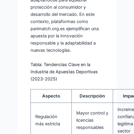
adaptándose para equilibrar
protección al consumidor y
desarrollo del mercado. En este
contexto, plataformas como
parimatch.org.es ejemplifican una
apuesta por la innovación
responsable y la adaptabilidad a
nuevas tecnologías.
Tabla: Tendencias Clave en la
Industria de Apuestas Deportivas
(2023-2025)
Aspecto
Descripción
Impa
Increme
Mayor control y
Regulación
confian
licencias
más estricta
legitima 
responsables
sector