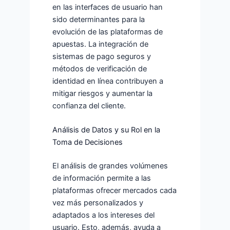
en las interfaces de usuario han
sido determinantes para la
evolución de las plataformas de
apuestas. La integración de
sistemas de pago seguros y
métodos de verificación de
identidad en línea contribuyen a
mitigar riesgos y aumentar la
confianza del cliente.
Análisis de Datos y su Rol en la
Toma de Decisiones
El análisis de grandes volúmenes
de información permite a las
plataformas ofrecer mercados cada
vez más personalizados y
adaptados a los intereses del
usuario. Esto, además, ayuda a