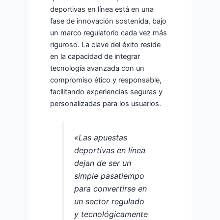
deportivas en línea está en una
fase de innovación sostenida, bajo
un marco regulatorio cada vez más
riguroso. La clave del éxito reside
en la capacidad de integrar
tecnología avanzada con un
compromiso ético y responsable,
facilitando experiencias seguras y
personalizadas para los usuarios.
«Las apuestas
deportivas en línea
dejan de ser un
simple pasatiempo
para convertirse en
un sector regulado
y tecnológicamente