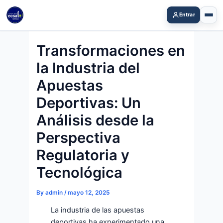
Skip
Entrar
to
content
Transformaciones en
la Industria del
Apuestas
Deportivas: Un
Análisis desde la
Perspectiva
Regulatoria y
Tecnológica
By
admin
/
mayo 12, 2025
La industria de las apuestas
deportivas ha experimentado una