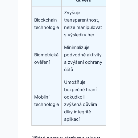
důvěru
Zvyšuje
Blockchain
transparentnost,
technologie
nelze manipulovat
s výsledky her
Minimalizuje
Biometrická
podvodné aktivity
ověření
a zvýšení ochrany
účtů
Umožňuje
bezpečné hraní
Mobilní
odkudkoli,
technologie
zvýšená důvěra
díky integritě
aplikací