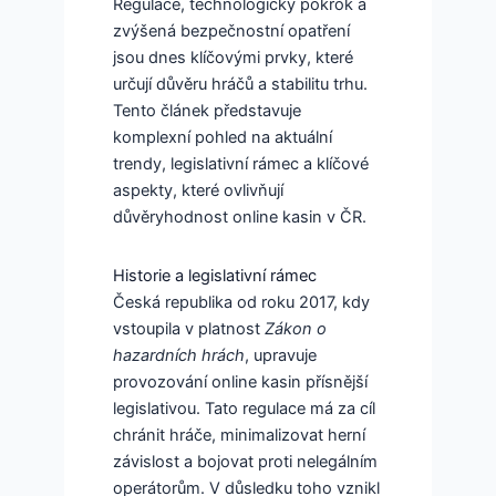
Regulace, technologický pokrok a
zvýšená bezpečnostní opatření
jsou dnes klíčovými prvky, které
určují důvěru hráčů a stabilitu trhu.
Tento článek představuje
komplexní pohled na aktuální
trendy, legislativní rámec a klíčové
aspekty, které ovlivňují
důvěryhodnost online kasin v ČR.
Historie a legislativní rámec
Česká republika od roku 2017, kdy
vstoupila v platnost
Zákon o
hazardních hrách
, upravuje
provozování online kasin přísnější
legislativou. Tato regulace má za cíl
chránit hráče, minimalizovat herní
závislost a bojovat proti nelegálním
operátorům. V důsledku toho vznikl