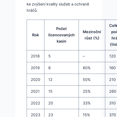
ke zvýšení kvality služeb a ochraně
hráčů.
Cel
Počet
Meziroční
po
Rok
licencovaných
růst (%)
hr
kasin
(tis
2018
5
–
120
2019
8
60%
160
2020
12
50%
210
2021
15
25%
260
2022
20
33%
310
2023
23
15%
370