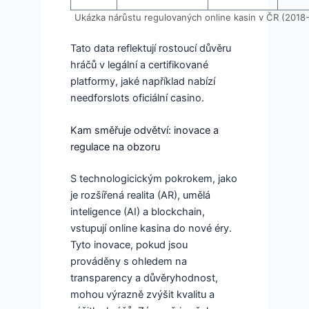
Ukázka nárůstu regulovaných online kasin v ČR (2018
Tato data reflektují rostoucí důvěru
hráčů v legální a certifikované
platformy, jaké například nabízí
needforslots oficiální casino.
Kam směřuje odvětví: inovace a
regulace na obzoru
S technologicickým pokrokem, jako
je rozšířená realita (AR), umělá
inteligence (AI) a blockchain,
vstupují online kasina do nové éry.
Tyto inovace, pokud jsou
prováděny s ohledem na
transparency a důvěryhodnost,
mohou výrazně zvýšit kvalitu a