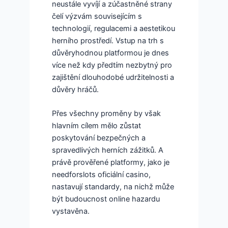
neustále vyvíjí a zúčastněné strany
čelí výzvám souvisejícím s
technologií, regulacemi a aestetikou
herního prostředí. Vstup na trh s
důvěryhodnou platformou je dnes
více než kdy předtím nezbytný pro
zajištění dlouhodobé udržitelnosti a
důvěry hráčů.
Přes všechny proměny by však
hlavním cílem mělo zůstat
poskytování bezpečných a
spravedlivých herních zážitků. A
právě prověřené platformy, jako je
needforslots oficiální casino,
nastavují standardy, na nichž může
být budoucnost online hazardu
vystavěna.