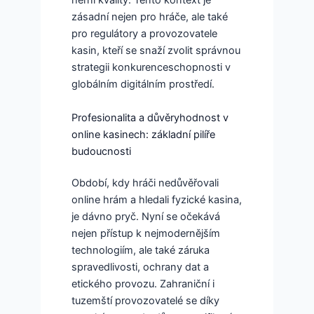
herní kvality. Tento kontext je
zásadní nejen pro hráče, ale také
pro regulátory a provozovatele
kasin, kteří se snaží zvolit správnou
strategii konkurenceschopnosti v
globálním digitálním prostředí.
Profesionalita a důvěryhodnost v
online kasinech: základní pilíře
budoucnosti
Období, kdy hráči nedůvěřovali
online hrám a hledali fyzické kasina,
je dávno pryč. Nyní se očekává
nejen přístup k nejmodernějším
technologiím, ale také záruka
spravedlivosti, ochrany dat a
etického provozu. Zahraniční i
tuzemští provozovatelé se díky