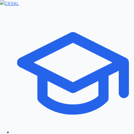
Skip
to
content