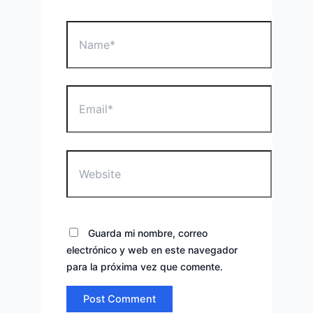
Name*
Email*
Website
Guarda mi nombre, correo
electrónico y web en este navegador
para la próxima vez que comente.