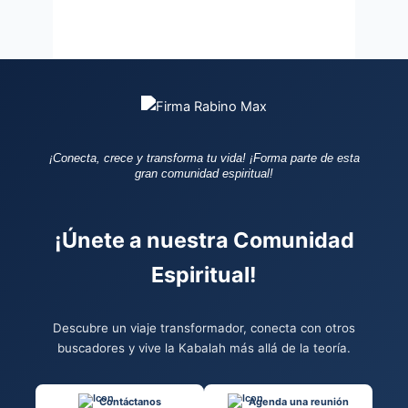
¡Conecta, crece y transforma tu vida!
¡Forma parte de esta
gran comunidad espiritual!
¡Únete a nuestra Comunidad
Espiritual!
Descubre un viaje transformador, conecta con otros
buscadores y vive la Kabalah más allá de la teoría.
Contáctanos
Agenda una reunión