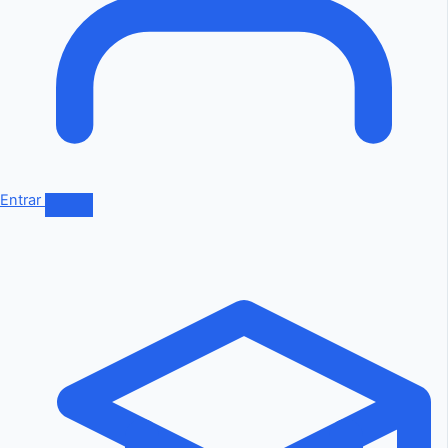
Entrar