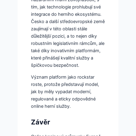
tím, jak technologie prohlubují své
integrace do herního ekosystému.
Česko a další středoevropské země
zaujímají v této oblasti stále
důležitější pozici, a to nejen díky
robustním legislativním rámcům, ale
také díky inovativním platformám,
které přinášejí kvalitní služby a
špičkovou bezpečnost.
Význam platform jako rockstar
roste, protože představují model,
jak by měly vypadat moderní,
regulované a eticky odpovědné
online herní služby.
Závěr