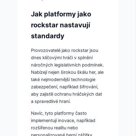
Jak platformy jako
rockstar
nastavují
standardy
Provozovatelé jako rockstar jsou
dnes klíčovými hráči v splnění
náročných legislativních podmínek.
Nabízejí nejen širokou škálu her, ale
také nejmodernější technologie
zabezpečení, například šifrování,
aby zajistili ochranu hráčských dat
a spravedlivé hraní.
Navíc, tyto platformy často
implementují inovace, například
rozšířenou realitu nebo
personalizované herní zážitky,