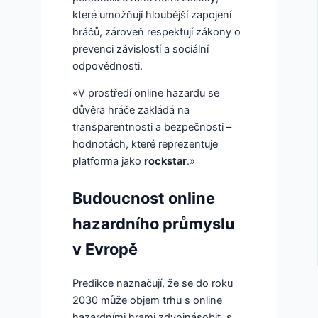
které umožňují hloubější zapojení
hráčů, zároveň respektují zákony o
prevenci závislostí a sociální
odpovědnosti.
«V prostředí online hazardu se
důvěra hráče zakládá na
transparentnosti a bezpečnosti –
hodnotách, které reprezentuje
platforma jako
rockstar
.»
Budoucnost online
hazardního průmyslu
v Evropě
Predikce naznačují, že se do roku
2030 může objem trhu s online
hazardními hrami zdvojnásobit, s