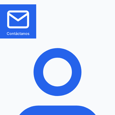
Contáctanos