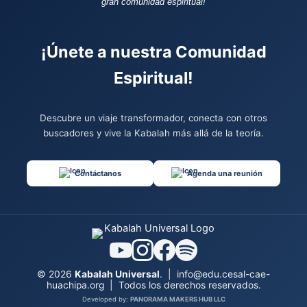
gran comunidad espiritual!
¡Únete a nuestra Comunidad
Espiritual!
Descubre un viaje transformador, conecta con otros
buscadores y vive la Kabalah más allá de la teoría.
Contáctanos
Agenda una reunión
© 2026
Kabalah Universal
.
|
info@edu.cesal-cae-
huachipa.org
|
Todos los derechos reservados.
Developed by:
PANORAMA MAKERS HUB LLC