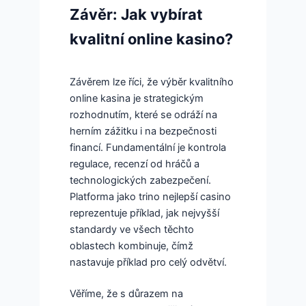
Závěr: Jak vybírat
kvalitní online kasino?
Závěrem lze říci, že výběr kvalitního
online kasina je strategickým
rozhodnutím, které se odráží na
herním zážitku i na bezpečnosti
financí. Fundamentální je kontrola
regulace, recenzí od hráčů a
technologických zabezpečení.
Platforma jako trino nejlepší casino
reprezentuje příklad, jak nejvyšší
standardy ve všech těchto
oblastech kombinuje, čímž
nastavuje příklad pro celý odvětví.
Věříme, že s důrazem na