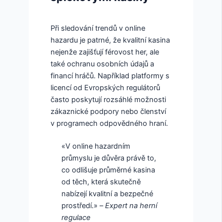
Při sledování trendů v online
hazardu je patrné, že kvalitní kasina
nejenže zajišťují férovost her, ale
také ochranu osobních údajů a
financí hráčů. Například platformy s
licencí od Evropských regulátorů
často poskytují rozsáhlé možnosti
zákaznické podpory nebo členství
v programech odpovědného hraní.
«V online hazardním
průmyslu je důvěra právě to,
co odlišuje průměrné kasina
od těch, která skutečně
nabízejí kvalitní a bezpečné
prostředí.» –
Expert na herní
regulace