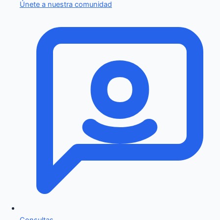
Únete a nuestra comunidad
Consultas