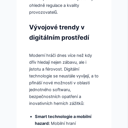
ohledně regulace a kvality
provozovatelů.
Vývojové trendy v
digitálním prostředí
Moderní hráči dnes více než kdy
dřív hledají nejen zábavu, ale i
jistotu a férovost. Digitální
technologie se neustále vyvíjejí, a to
přináší nové možnosti v oblasti
jednotného softwaru,
bezpečnostních opatření a
inovativních herních zážitků:
Smart technologie a mobilní
hazard:
Mobilní hraní