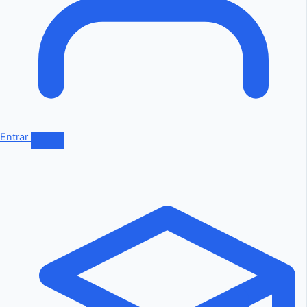
Entrar