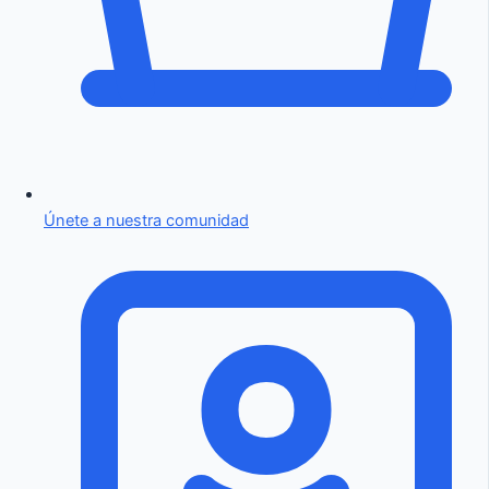
Únete a nuestra comunidad