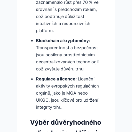
zaznamenalo růst přes 70 % ve
srovnání s předchozím rokem,
což podtrhuje důležitost
intuitivních a responzivních
platform.
Blockchain a kryptoměny:
Transparentnost a bezpečnost
jsou posíleny prostřednictvím
decentralizovaných technologií,
což zvyšuje důvěru trhu.
Regulace a licence:
Licenční
aktivity evropských regulačních
orgánů, jako je MGA nebo
UKGC, jsou klíčové pro udržení
integrity trhu.
Výběr důvěryhodného