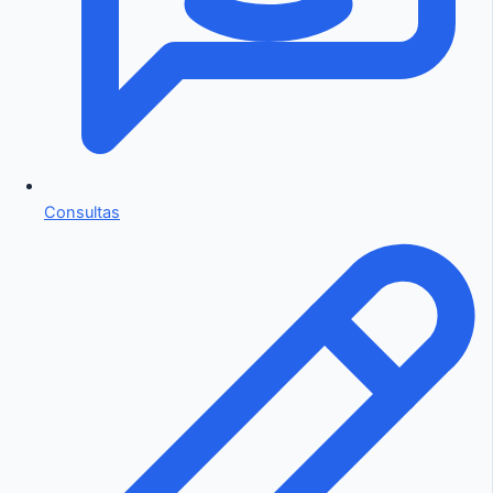
Consultas