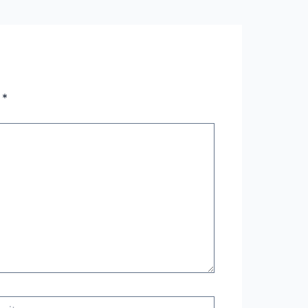
n
*
e