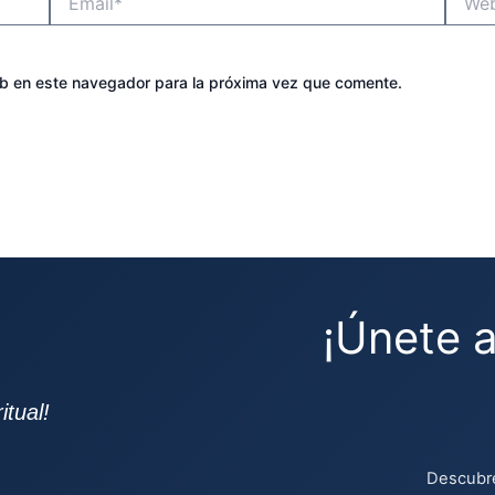
eb en este navegador para la próxima vez que comente.
¡Únete 
tual!
Descubre