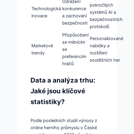
Odrážení
pokročilých
Technologická
konkurence
systémů AI a
inovace
a zachování
bezpečnostních
bezpečnosti
protokolů
Přizpůsobení
Personalizované
se měnícím
Marketové
nabídky a
se
trendy
rozšíření
preferencím
soutěžních her
hráčů
Data a analýza trhu:
Jaké jsou klíčové
statistiky?
Podle posledních studií výnosy z
online herního průmyslu v České