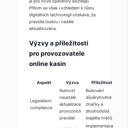
je pro nové operátory složitější.
Přitom se však i vzhledem k růstu
digitálních technologií očekává, že
pravidla budou i nadále
aktualizována.
Výzvy a příležitosti
pro provozovatele
online kasin
Aspekt
Výzva
Příležitost
Nutnost
Budování
neustálé
důvěryhodné
Legislativní
aktualizace
značky a
compliance
provozních
dlouhodobá
pravidel
loajalita hráčů
Implementace