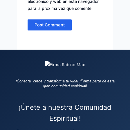
electrónico y web en este navegador
para la próxima vez que comente.
¡Conecta, crece y transforma tu vida!
¡Forma parte de esta
gran comunidad espiritual!
¡Únete a nuestra Comunidad
Espiritual!