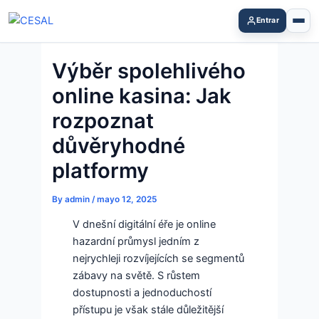
Skip
Entrar
to
content
Výběr spolehlivého
online kasina: Jak
rozpoznat
důvěryhodné
platformy
By
admin
/
mayo 12, 2025
V dnešní digitální éře je online
hazardní průmysl jedním z
nejrychleji rozvíjejících se segmentů
zábavy na světě. S růstem
dostupnosti a jednoduchostí
přístupu je však stále důležitější