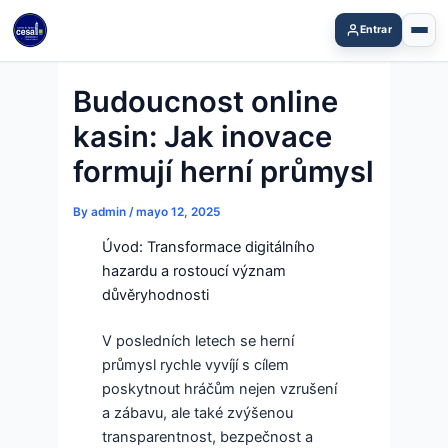
Skip
Entrar
to
content
Budoucnost online
kasin: Jak inovace
formují herní průmysl
By
admin
/
mayo 12, 2025
Úvod: Transformace digitálního
hazardu a rostoucí význam
důvěryhodnosti
V posledních letech se herní
průmysl rychle vyvíjí s cílem
poskytnout hráčům nejen vzrušení
a zábavu, ale také zvýšenou
transparentnost, bezpečnost a