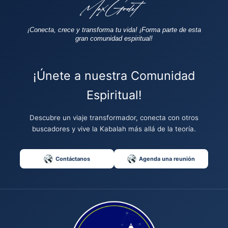
¡Conecta, crece y transforma tu vida!
¡Forma parte de esta
gran comunidad espiritual!
¡Únete a nuestra Comunidad
Espiritual!
Descubre un viaje transformador, conecta con otros
buscadores y vive la Kabalah más allá de la teoría.
Contáctanos
Agenda una reunión