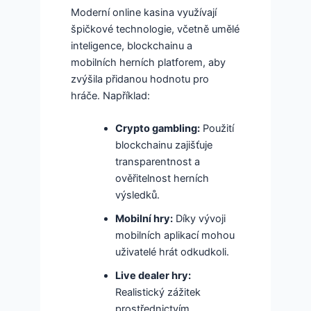
Moderní online kasina využívají
špičkové technologie, včetně umělé
inteligence, blockchainu a
mobilních herních platforem, aby
zvýšila přidanou hodnotu pro
hráče. Například:
Crypto gambling:
Použití
blockchainu zajišťuje
transparentnost a
ověřitelnost herních
výsledků.
Mobilní hry:
Díky vývoji
mobilních aplikací mohou
uživatelé hrát odkudkoli.
Live dealer hry:
Realistický zážitek
prostřednictvím