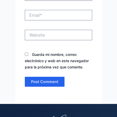
Email*
Website
Guarda mi nombre, correo
electrónico y web en este navegador
para la próxima vez que comente.