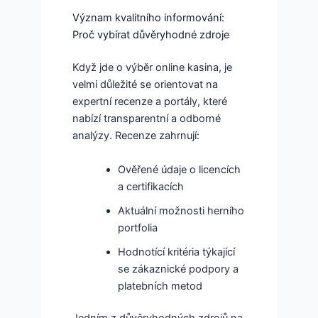
Význam kvalitního informování:
Proč vybírat důvěryhodné zdroje
Když jde o výběr online kasina, je
velmi důležité se orientovat na
expertní recenze a portály, které
nabízí transparentní a odborné
analýzy. Recenze zahrnují:
Ověřené údaje o licencích
a certifikacích
Aktuální možnosti herního
portfolia
Hodnotící kritéria týkající
se zákaznické podpory a
platebních metod