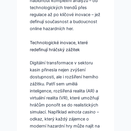
nabídnout komplexní analýzu – od
technologických trendů přes
regulace až po klíčové inovace – jež
definují současnost a budoucnost
online hazardních her.
Technologické inovace, které
redefinují hráčský zážitek
Digitální transformace v sektoru
kasin přinesla nejen zvýšení
dostupnosti, ale i rozšíření herního
zážitku. Patří sem umělá
inteligence, rozšířená realita (AR) a
virtuální realita (VR), které umožňují
hráčům ponořit se do realistických
simulací. Například
winota casino
–
odkaz, který každý zájemce o
moderní hazardní hry může najít na