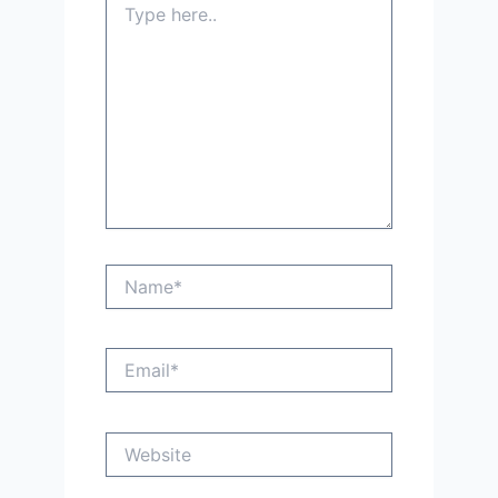
here..
Name*
Email*
Website