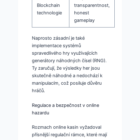
Blockchain
transparentnost,
technologie
honest
gameplay
Naprosto zásadní je také
implementace systémů
spravedlivého hry využívajících
generátory náhodných čísel (RNG).
Ty zaručují, že výsledky her jsou
skutečně náhodné a nedochází k
manipulacím, což posiluje důvěru
hráčů.
Regulace a bezpečnost v online
hazardu
Rozmach online kasin vyžadoval
přísnější regulační rámce, které mají