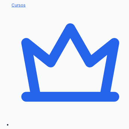
Cursos