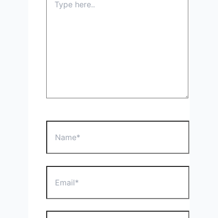
here..
Name*
Email*
Website