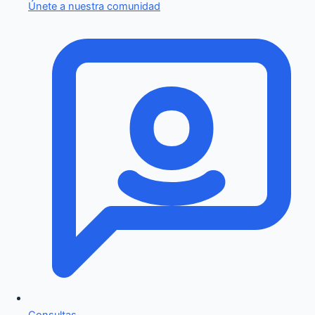
Únete a nuestra comunidad
Consultas