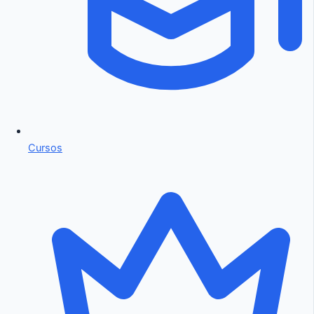
Cursos