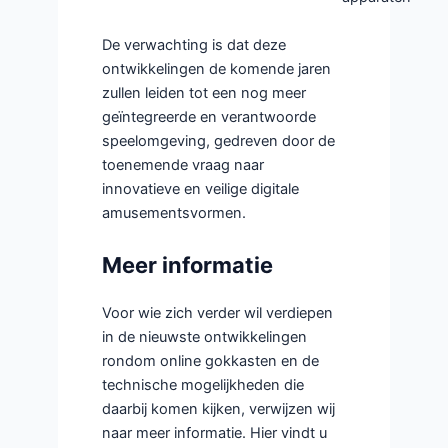
De verwachting is dat deze
ontwikkelingen de komende jaren
zullen leiden tot een nog meer
geïntegreerde en verantwoorde
speelomgeving, gedreven door de
toenemende vraag naar
innovatieve en veilige digitale
amusementsvormen.
Meer informatie
Voor wie zich verder wil verdiepen
in de nieuwste ontwikkelingen
rondom online gokkasten en de
technische mogelijkheden die
daarbij komen kijken, verwijzen wij
naar meer informatie. Hier vindt u