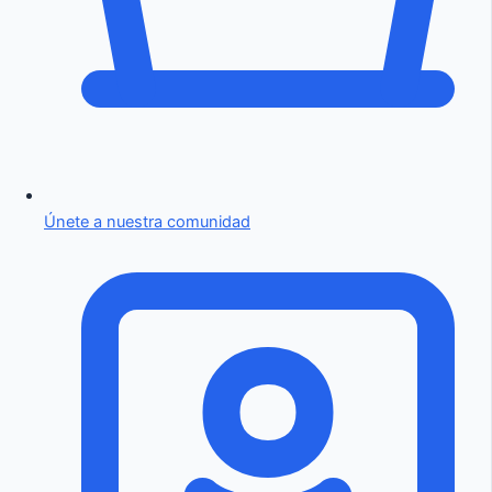
Únete a nuestra comunidad