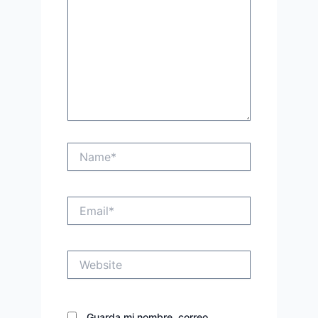
Name*
Email*
Website
Guarda mi nombre, correo