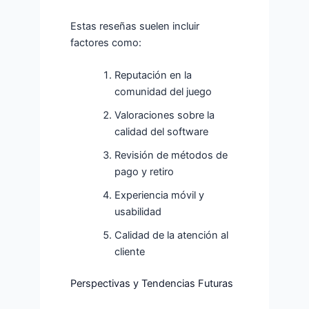
Estas reseñas suelen incluir
factores como:
Reputación en la
comunidad del juego
Valoraciones sobre la
calidad del software
Revisión de métodos de
pago y retiro
Experiencia móvil y
usabilidad
Calidad de la atención al
cliente
Perspectivas y Tendencias Futuras