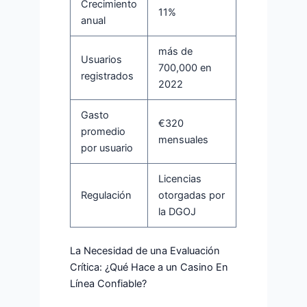
Crecimiento
11%
anual
más de
Usuarios
700,000 en
registrados
2022
Gasto
€320
promedio
mensuales
por usuario
Licencias
Regulación
otorgadas por
la DGOJ
La Necesidad de una Evaluación
Crítica: ¿Qué Hace a un Casino En
Línea Confiable?