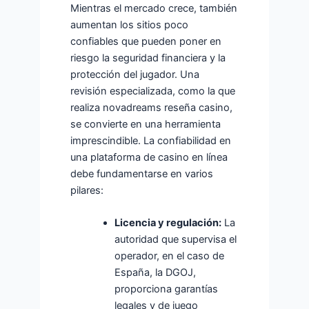
Mientras el mercado crece, también
aumentan los sitios poco
confiables que pueden poner en
riesgo la seguridad financiera y la
protección del jugador. Una
revisión especializada, como la que
realiza novadreams reseña casino,
se convierte en una herramienta
imprescindible. La confiabilidad en
una plataforma de casino en línea
debe fundamentarse en varios
pilares:
Licencia y regulación:
La
autoridad que supervisa el
operador, en el caso de
España, la DGOJ,
proporciona garantías
legales y de juego