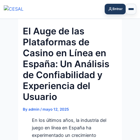
Skip
Entrar
to
content
El Auge de las
Plataformas de
Casino en Línea en
España: Un Análisis
de Confiabilidad y
Experiencia del
Usuario
By
admin
/
mayo 12, 2025
En los últimos años, la industria del
juego en línea en España ha
experimentado un crecimiento