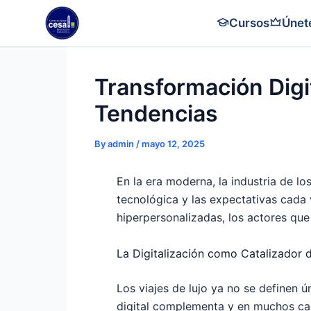
Skip
Cursos
Únet
to
content
Transformación Digit
Tendencias
By
admin
/
mayo 12, 2025
En la era moderna, la industria de l
tecnológica y las expectativas cada v
hiperpersonalizadas, los actores qu
La Digitalización como Catalizador 
Los viajes de lujo ya no se definen 
digital complementa y en muchos caso