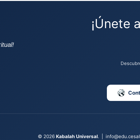
¡Únete 
tual!
Descubre
Con
© 2026
Kabalah Universal
.
|
info@edu.cesa