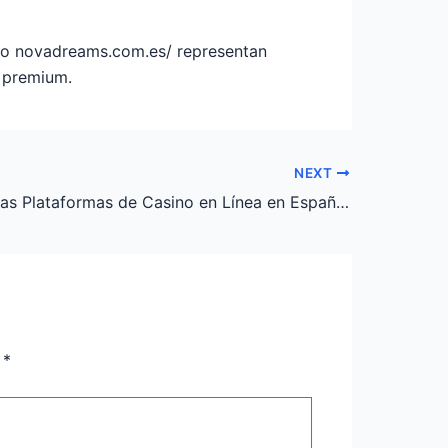
omo novadreams.com.es/ representan
o premium.
NEXT
El Auge de las Plataformas de Casino en Línea en España: Un Análisis de Confiabilidad y Experiencia del Usuario
n
*