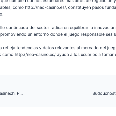
que cumplen con los estándares más altos de regulación y 
bles, como http://neo-casino.es/, constituyen pasos funda
o.
rollo continuado del sector radica en equilibrar la innovació
y promoviendo un entorno donde el juego responsable sea la
 refleja tendencias y datos relevantes al mercado del jueg
s como http://neo-casino.es/ ayuda a los usuarios a tomar
Strategie správného využívání slotů v online kasinech: Přehled a analytika