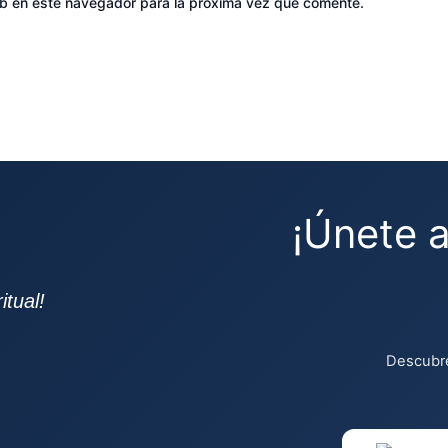
eb en este navegador para la próxima vez que comente.
¡Únete 
tual!
Descubre