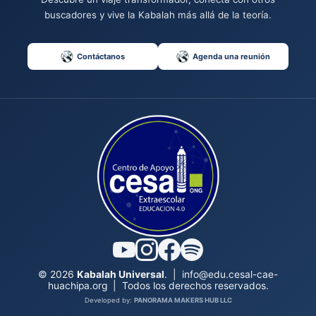
buscadores y vive la Kabalah más allá de la teoría.
Contáctanos
Agenda una reunión
© 2026
Kabalah Universal
.
|
info@edu.cesal-cae-
huachipa.org
|
Todos los derechos reservados.
Developed by:
PANORAMA MAKERS HUB LLC