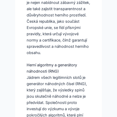
je nejen nabídnout zábavný zážitek,
ale také zajistit transparentnost a
důvěryhodnost herního prostředí.
Česká republika, jako součást
Evropské unie, se řídí přísnými
pravidly, která určují vývojové
normy a certifikace, čímž garantují
spravedlivost a náhodnost herního
obsahu.
Herní algoritmy a generátory
náhodnosti (RNG)
Jádrem všech legitimních slotů je
generátor náhodných čísel (RNG),
který zajišťuje, že výsledky spinů
jsou skutečně náhodné a nelze je
předvídat. Společnosti proto
investují do výzkumu a vývoje
pokročilých algoritmů, které plní