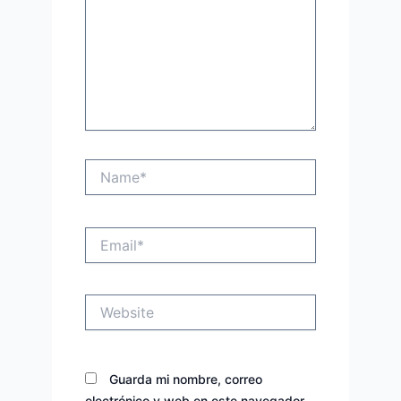
Name*
Email*
Website
Guarda mi nombre, correo
electrónico y web en este navegador