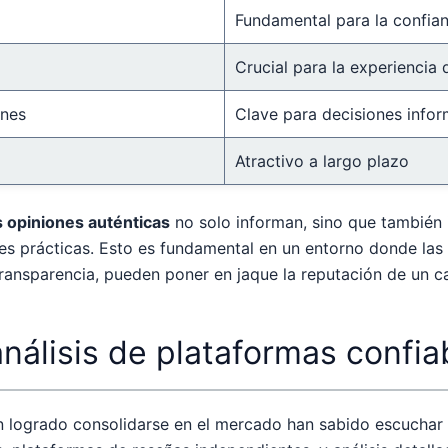
Fundamental para la confia
Crucial para la experiencia 
ones
Clave para decisiones info
Atractivo a largo plazo
s opiniones auténticas
no solo informan, sino que también 
s prácticas. Esto es fundamental en un entorno donde las 
ransparencia, pueden poner en jaque la reputación de un c
nálisis de plataformas confia
han logrado consolidarse en el mercado han sabido escucha