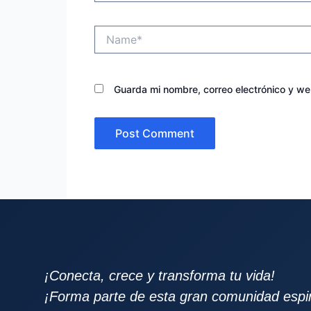
Name*
Guarda mi nombre, correo electrónico y w
¡Conecta, crece y transforma tu vida!
¡Forma parte de esta gran comunidad espiri