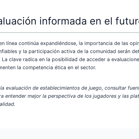
luación informada en el futuro
en línea continúa expandiéndose, la importancia de las opi
fiables y la participación activa de la comunidad serán d
 La clave radica en la posibilidad de acceder a evaluacione
menten la competencia ética en el sector.
 la evaluación de establecimientos de juego, consultar fu
ara entender mejor la perspectiva de los jugadores y las p
alidad.