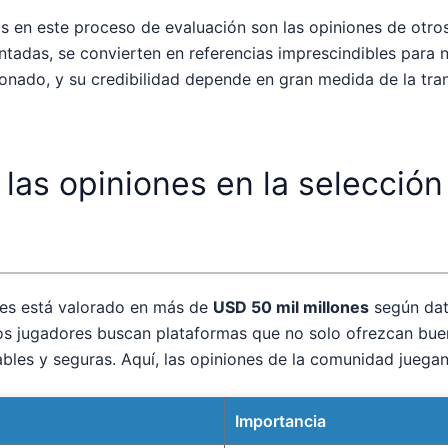
s en este proceso de evaluación son las opiniones de otros
adas, se convierten en referencias imprescindibles para 
onado, y su credibilidad depende en gran medida de la tran
 las opiniones en la selección
ales está valorado en más de
USD 50 mil millones
según dato
los jugadores buscan plataformas que no solo ofrezcan bu
ables y seguras. Aquí, las opiniones de la comunidad juegan
Importancia