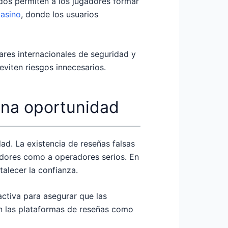
ados permiten a los jugadores formar
asino
, donde los usuarios
ares internacionales de seguridad y
eviten riesgos innecesarios.
 una oportunidad
dad. La existencia de reseñas falsas
idores como a operadores serios. En
talecer la confianza.
ctiva para asegurar que las
 en las plataformas de reseñas como