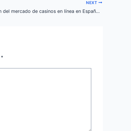
NEXT
La evolución del mercado de casinos en línea en España: análisis y perspectivas
n
*