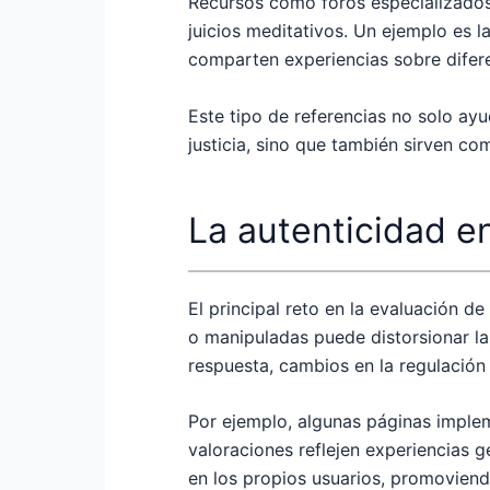
Recursos como foros especializados,
juicios meditativos. Un ejemplo es 
comparten experiencias sobre difere
Este tipo de referencias no solo ay
justicia, sino que también sirven c
La autenticidad e
El principal reto en la evaluación de
o manipuladas puede distorsionar l
respuesta, cambios en la regulación 
Por ejemplo, algunas páginas implem
valoraciones reflejen experiencias 
en los propios usuarios, promoviend