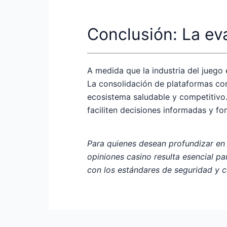
Conclusión: La eva
A medida que la industria del juego 
La consolidación de plataformas con
ecosistema saludable y competitivo.
faciliten decisiones informadas y fo
Para quienes desean profundizar en
opiniones casino resulta esencial p
con los estándares de seguridad y c