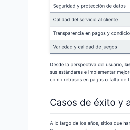
Seguridad y protección de datos
Calidad del servicio al cliente
Transparencia en pagos y condici
Variedad y calidad de juegos
Desde la perspectiva del usuario,
la
sus estándares e implementar mejore
como retrasos en pagos o falta de t
Casos de éxito y a
A lo largo de los años, sitios que 