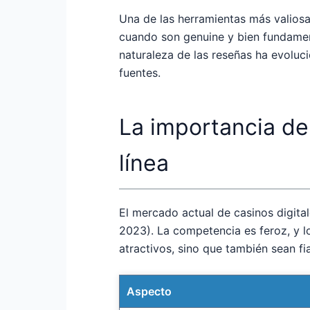
Una de las herramientas más valiosa
cuando son genuine y bien fundament
naturaleza de las reseñas ha evoluci
fuentes.
La importancia de
línea
El mercado actual de casinos digit
2023). La competencia es feroz, y 
atractivos, sino que también sean fi
Aspecto