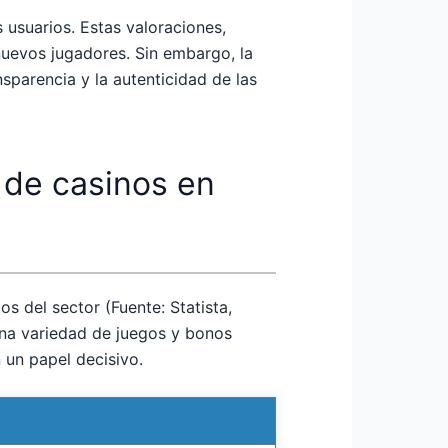
 usuarios. Estas valoraciones,
nuevos jugadores. Sin embargo, la
sparencia y la autenticidad de las
 de casinos en
s del sector (Fuente: Statista,
ena variedad de juegos y bonos
 un papel decisivo.