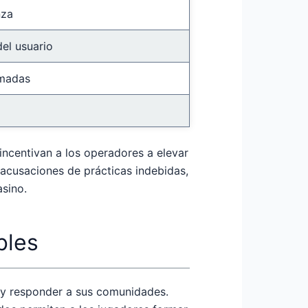
nza
del usuario
rmadas
incentivan a los operadores a elevar
acusaciones de prácticas indebidas,
asino.
bles
r y responder a sus comunidades.