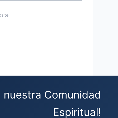
e
a nuestra Comunidad
Espiritual!