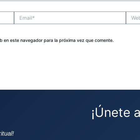
Email*
Websit
eb en este navegador para la próxima vez que comente.
¡Únete 
tual!