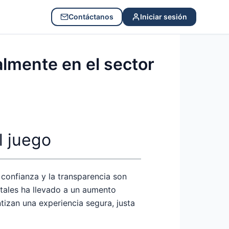
Contáctanos
Iniciar sesión
ialmente en el sector
l juego
a confianza y la transparencia son
itales ha llevado a un aumento
ntizan una experiencia segura, justa