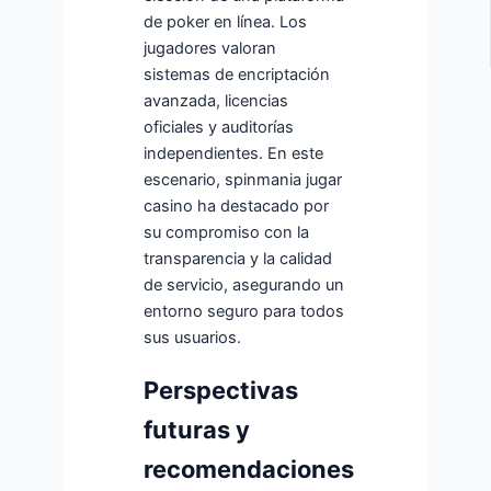
de poker en línea. Los
jugadores valoran
sistemas de encriptación
avanzada, licencias
oficiales y auditorías
independientes. En este
escenario, spinmania jugar
casino ha destacado por
su compromiso con la
transparencia y la calidad
de servicio, asegurando un
entorno seguro para todos
sus usuarios.
Perspectivas
futuras y
recomendaciones