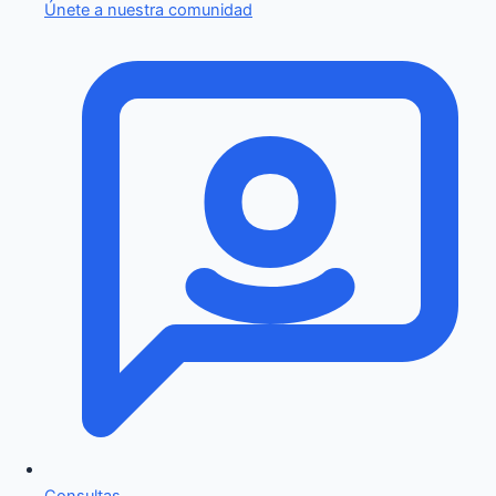
Únete a nuestra comunidad
Consultas