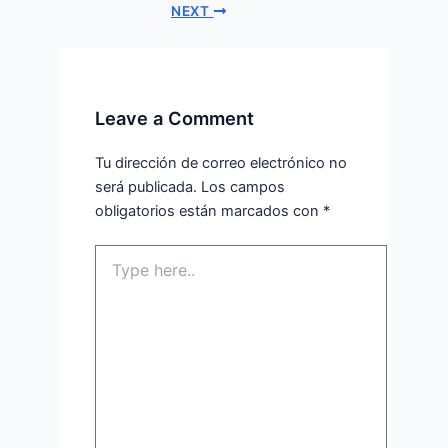
NEXT
Leave a Comment
Tu dirección de correo electrónico no
será publicada.
Los campos
obligatorios están marcados con
*
Type
here..