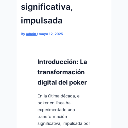
significativa,
impulsada
By
admin
/
mayo 12, 2025
Introducción: La
transformación
digital del poker
En la última década, el
poker en línea ha
experimentado una
transformación
significativa, impulsada por