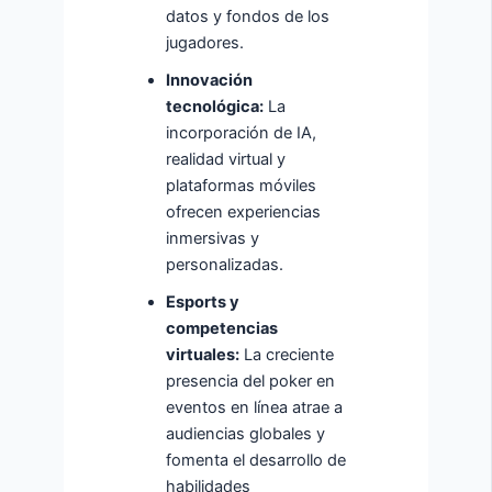
datos y fondos de los
jugadores.
Innovación
tecnológica:
La
incorporación de IA,
realidad virtual y
plataformas móviles
ofrecen experiencias
inmersivas y
personalizadas.
Esports y
competencias
virtuales:
La creciente
presencia del poker en
eventos en línea atrae a
audiencias globales y
fomenta el desarrollo de
habilidades