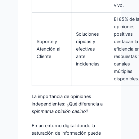
vivo.
El 85% de l
opiniones
Soluciones
positivas
Soporte y
rápidas y
destacan la
Atención al
efectivas
eficiencia e
Cliente
ante
respuestas 
incidencias
canales
múltiples
disponibles
La importancia de opiniones
independientes: ¿Qué diferencia a
spinmama opinión casino
?
En un entorno digital donde la
saturación de información puede