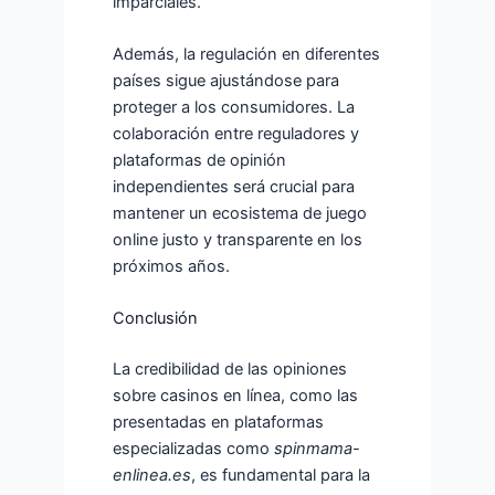
imparciales.
Además, la regulación en diferentes
países sigue ajustándose para
proteger a los consumidores. La
colaboración entre reguladores y
plataformas de opinión
independientes será crucial para
mantener un ecosistema de juego
online justo y transparente en los
próximos años.
Conclusión
La credibilidad de las opiniones
sobre casinos en línea, como las
presentadas en plataformas
especializadas como
spinmama-
enlinea.es
, es fundamental para la