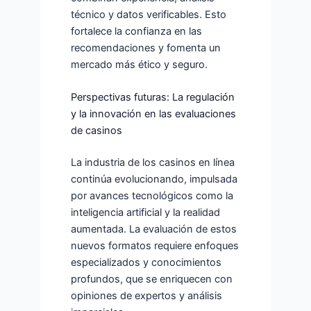
técnico y datos verificables. Esto
fortalece la confianza en las
recomendaciones y fomenta un
mercado más ético y seguro.
Perspectivas futuras: La regulación
y la innovación en las evaluaciones
de casinos
La industria de los casinos en línea
continúa evolucionando, impulsada
por avances tecnológicos como la
inteligencia artificial y la realidad
aumentada. La evaluación de estos
nuevos formatos requiere enfoques
especializados y conocimientos
profundos, que se enriquecen con
opiniones de expertos y análisis