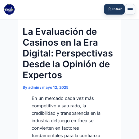
Skip
Entrar
to
content
La Evaluación de
Casinos en la Era
Digital: Perspectivas
Desde la Opinión de
Expertos
By
admin
/
mayo 12, 2025
En un mercado cada vez más
competitivo y saturado, la
credibilidad y transparencia en la
industria del juego en línea se
convierten en factores
fundamentales para la confianza