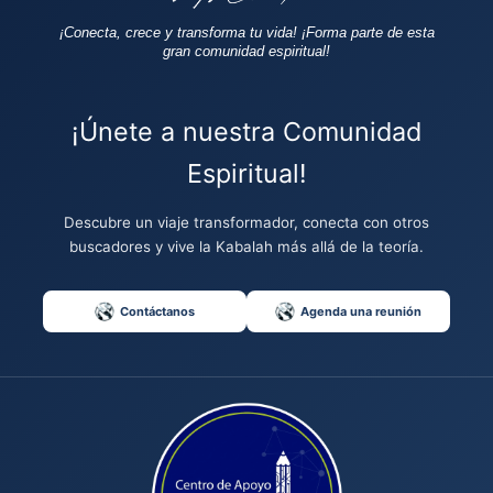
¡Conecta, crece y transforma tu vida!
¡Forma parte de esta
gran comunidad espiritual!
¡Únete a nuestra Comunidad
Espiritual!
Descubre un viaje transformador, conecta con otros
buscadores y vive la Kabalah más allá de la teoría.
Contáctanos
Agenda una reunión