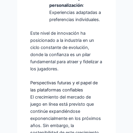
personalización
:
Experiencias adaptadas a
preferencias individuales.
Este nivel de innovación ha
posicionado a la industria en un
ciclo constante de evolución,
donde la confianza es un pilar
fundamental para atraer y fidelizar a
los jugadores.
Perspectivas futuras y el papel de
las plataformas confiables
El crecimiento del mercado de
juego en línea está previsto que
continúe expandiéndose
exponencialmente en los próximos
años. Sin embargo, la
sostenibilidad de este crecimiento