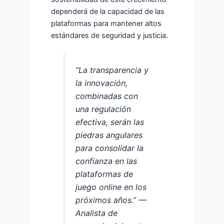
dependerá de la capacidad de las
plataformas para mantener altos
estándares de seguridad y justicia.
“La transparencia y
la innovación,
combinadas con
una regulación
efectiva, serán las
piedras angulares
para consolidar la
confianza en las
plataformas de
juego online en los
próximos años.” —
Analista de