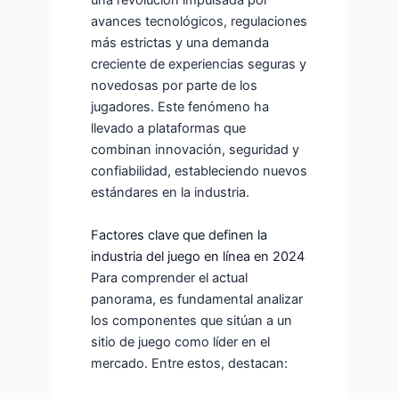
una revolución impulsada por
avances tecnológicos, regulaciones
más estrictas y una demanda
creciente de experiencias seguras y
novedosas por parte de los
jugadores. Este fenómeno ha
llevado a plataformas que
combinan innovación, seguridad y
confiabilidad, estableciendo nuevos
estándares en la industria.
Factores clave que definen la
industria del juego en línea en 2024
Para comprender el actual
panorama, es fundamental analizar
los componentes que sitúan a un
sitio de juego como líder en el
mercado. Entre estos, destacan: