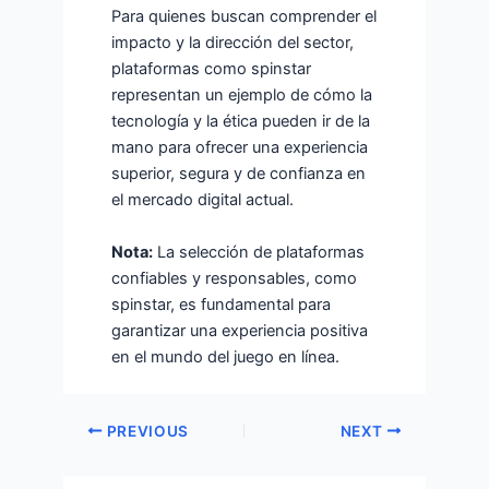
Para quienes buscan comprender el
impacto y la dirección del sector,
plataformas como spinstar
representan un ejemplo de cómo la
tecnología y la ética pueden ir de la
mano para ofrecer una experiencia
superior, segura y de confianza en
el mercado digital actual.
Nota:
La selección de plataformas
confiables y responsables, como
spinstar, es fundamental para
garantizar una experiencia positiva
en el mundo del juego en línea.
PREVIOUS
NEXT