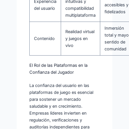
Experiencia
intuitivas y
accesibles y
del usuario
compatibilidad
fidelizados
multiplataforma
Inmersión
Realidad virtual
total y mayo
Contenido
y juegos en
sentido de
vivo
comunidad
El Rol de las Plataformas en la
Confianza del Jugador
La confianza del usuario en las
plataformas de juego es esencial
para sostener un mercado
saludable y en crecimiento.
Empresas líderes invierten en
regulación, verificaciones y
auditorías independientes para