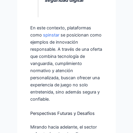
En este contexto, plataformas
como
spinstar
se posicionan como
ejemplos de innovación
responsable. A través de una oferta
que combina tecnología de
vanguardia, cumplimiento
normativo y atención
personalizada, buscan ofrecer una
experiencia de juego no solo
entretenida, sino además segura y
confiable.
Perspectivas Futuras y Desafíos
Mirando hacia adelante, el sector