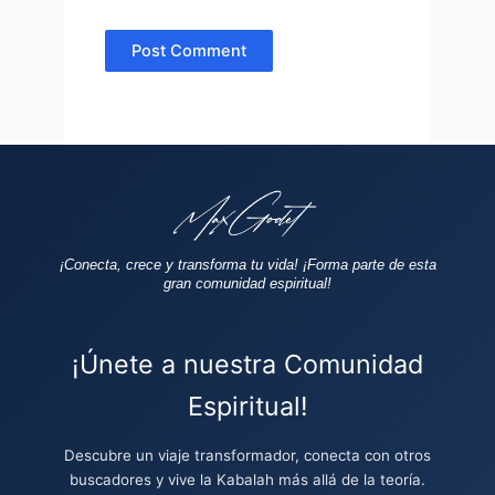
¡Conecta, crece y transforma tu vida!
¡Forma parte de esta
gran comunidad espiritual!
¡Únete a nuestra Comunidad
Espiritual!
Descubre un viaje transformador, conecta con otros
buscadores y vive la Kabalah más allá de la teoría.