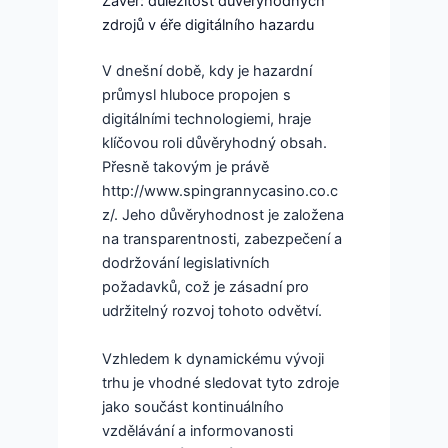
Závěr: důležitost důvěryhodných
zdrojů v éře digitálního hazardu
V dnešní době, kdy je hazardní
průmysl hluboce propojen s
digitálními technologiemi, hraje
klíčovou roli důvěryhodný obsah.
Přesně takovým je právě
http://www.spingrannycasino.co.c
z/. Jeho důvěryhodnost je založena
na transparentnosti, zabezpečení a
dodržování legislativních
požadavků, což je zásadní pro
udržitelný rozvoj tohoto odvětví.
Vzhledem k dynamickému vývoji
trhu je vhodné sledovat tyto zdroje
jako součást kontinuálního
vzdělávání a informovanosti