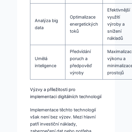
Efektivnější
Optimalizace
využití
Analýza big
energetických
výroby a
data
toků
snížení
nákladů
Předvídání
Maximalizac
Umělá
poruch a
výkonu a
inteligence
předpověď
minimalizac
výroby
prostojů
Výzvy a příležitosti pro
implementaci digitálních technologií
Implementace těchto technologií
však není bez výzev. Mezi hlavní
patří investiční náklady,
zabezpečení dat nebo potřeba