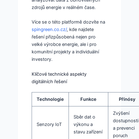
analyzovat data z obnovitelných
zdrojů energie v reálném čase.
Více se o této platformě dozvíte na
spingreen.co.cz/
, kde najdete
řešení přizpůsobená nejen pro
velké výrobce energie, ale i pro
komunitní projekty a individuální
investory.
Klíčové technické aspekty
digitálních řešení
Technologie
Funkce
Přínósy
Zvýšení
Sběr dat o
dostupnosti
Senzory IoT
výkonu a
a prevenci
stavu zařízení
poruch