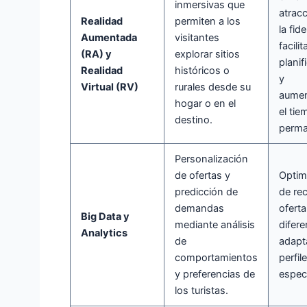
inmersivas que
atracc
Realidad
permiten a los
la fid
Aumentada
visitantes
facili
(RA) y
explorar sitios
planif
Realidad
históricos o
y
Virtual (RV)
rurales desde su
aume
hogar o en el
el ti
destino.
perma
Personalización
de ofertas y
Optim
predicción de
de re
demandas
oferta
Big Data y
mediante análisis
difer
Analytics
de
adapt
comportamientos
perfil
y preferencias de
especí
los turistas.