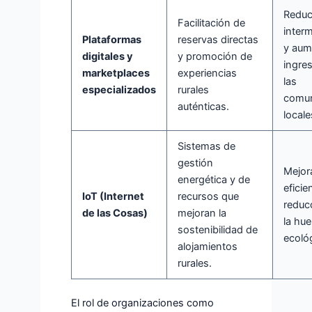
Reduc
Facilitación de
interm
Plataformas
reservas directas
y aum
digitales y
y promoción de
ingre
marketplaces
experiencias
las
especializados
rurales
comu
auténticas.
locale
Sistemas de
gestión
Mejor
energética y de
eficie
IoT (Internet
recursos que
reduc
de las Cosas)
mejoran la
la hue
sostenibilidad de
ecoló
alojamientos
rurales.
El rol de organizaciones como