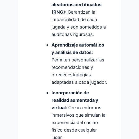
aleatorios certificados
(RNG):
Garantizan la
imparcialidad de cada
jugada y son sometidos a
auditorías rigurosas.
Aprendizaje automático
y análisis de datos:
Permiten personalizar las
recomendaciones y
ofrecer estrategias
adaptadas a cada jugador.
Incorporación de
realidad aumentada y
virtual:
Crean entornos
inmersivos que simulan la
experiencia del casino
físico desde cualquier
lugar.