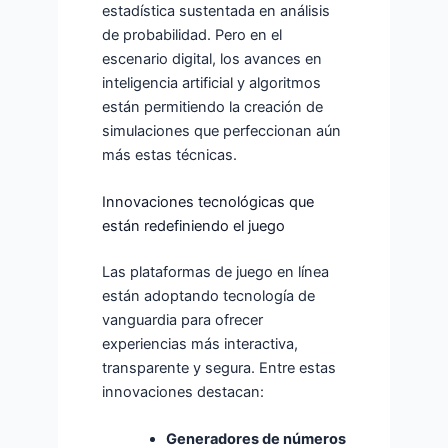
estadística sustentada en análisis
de probabilidad. Pero en el
escenario digital, los avances en
inteligencia artificial y algoritmos
están permitiendo la creación de
simulaciones que perfeccionan aún
más estas técnicas.
Innovaciones tecnológicas que
están redefiniendo el juego
Las plataformas de juego en línea
están adoptando tecnología de
vanguardia para ofrecer
experiencias más interactiva,
transparente y segura. Entre estas
innovaciones destacan:
Generadores de números