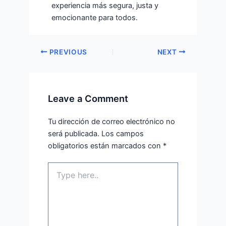
experiencia más segura, justa y
emocionante para todos.
PREVIOUS
NEXT
Leave a Comment
Tu dirección de correo electrónico no
será publicada.
Los campos
obligatorios están marcados con
*
Type
here..