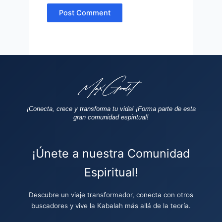
¡Conecta, crece y transforma tu vida!
¡Forma parte de esta
gran comunidad espiritual!
¡Únete a nuestra Comunidad
Espiritual!
Descubre un viaje transformador, conecta con otros
buscadores y vive la Kabalah más allá de la teoría.