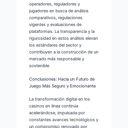
operadores, reguladores y
jugadores en busca de análisis
comparativos, regulaciones
vigentes y evaluaciones de
plataformas. La transparencia y la
rigurosidad en estos análisis elevan
los estándares del sector y
contribuyen a la construcción de un
mercado más responsable y
sostenible.
Conclusiones: Hacia un Futuro de
Juego Más Seguro y Emocionante
La transformación digital en los
casinos en línea continúa
acelerándose, impulsada por
constantes avances tecnológicos y
un compromiso renovado por