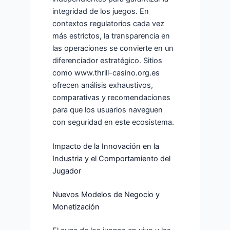
integridad de los juegos. En
contextos regulatorios cada vez
más estrictos, la transparencia en
las operaciones se convierte en un
diferenciador estratégico. Sitios
como www.thrill-casino.org.es
ofrecen análisis exhaustivos,
comparativas y recomendaciones
para que los usuarios naveguen
con seguridad en este ecosistema.
Impacto de la Innovación en la
Industria y el Comportamiento del
Jugador
Nuevos Modelos de Negocio y
Monetización