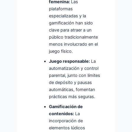
femenina:
Las
plataformas
especializadas y la
gamificación han sido
clave para atraer a un
público tradicionalmente
menos involucrado en el
juego físico.
Juego responsable:
La
automatización y control
parental, junto con límites
de depósito y pausas
automáticas, fomentan
prácticas más seguras.
Gamificación de
contenidos:
La
incorporación de
elementos lúdicos