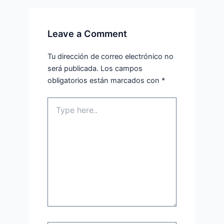
Leave a Comment
Tu dirección de correo electrónico no
será publicada.
Los campos
obligatorios están marcados con
*
Type
here..