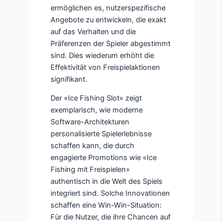
ermöglichen es, nutzerspezifische
Angebote zu entwickeln, die exakt
auf das Verhalten und die
Präferenzen der Spieler abgestimmt
sind. Dies wiederum erhöht die
Effektivität von Freispielaktionen
signifikant.
Der «Ice Fishing Slot» zeigt
exemplarisch, wie moderne
Software-Architekturen
personalisierte Spielerlebnisse
schaffen kann, die durch
engagierte Promotions wie «Ice
Fishing mit Freispielen»
authentisch in die Welt des Spiels
integriert sind. Solche Innovationen
schaffen eine Win-Win-Situation:
Für die Nutzer, die ihre Chancen auf