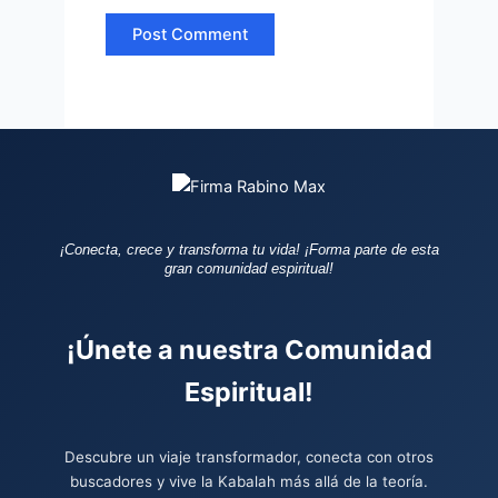
¡Conecta, crece y transforma tu vida!
¡Forma parte de esta
gran comunidad espiritual!
¡Únete a nuestra Comunidad
Espiritual!
Descubre un viaje transformador, conecta con otros
buscadores y vive la Kabalah más allá de la teoría.