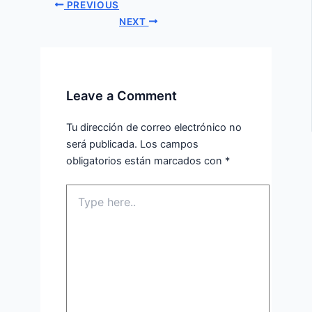
PREVIOUS
NEXT
Leave a Comment
Tu dirección de correo electrónico no
será publicada.
Los campos
obligatorios están marcados con
*
Type
here..