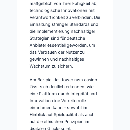
maßgeblich von ihrer Fähigkeit ab,
technologische Innovationen mit
Verantwortlichkeit zu verbinden. Die
Einhaltung strenger Standards und
die Implementierung nachhaltiger
Strategien sind für deutsche
Anbieter essentiell geworden, um
das Vertrauen der Nutzer zu
gewinnen und nachhaltiges
Wachstum zu sichern.
Am Beispiel des tower rush casino
lässt sich deutlich erkennen, wie
eine Plattform durch Integrität und
Innovation eine Vorreiterrolle
einnehmen kann – sowohl im
Hinblick auf Spielqualität als auch
auf die ethischen Prinzipien im
digitalen Glücksspiel.