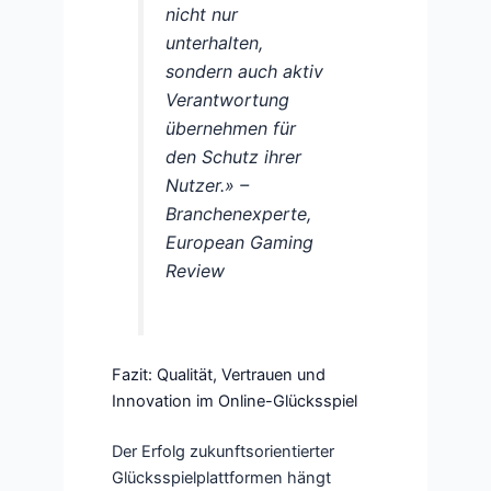
nicht nur
unterhalten,
sondern auch aktiv
Verantwortung
übernehmen für
den Schutz ihrer
Nutzer.» –
Branchenexperte,
European Gaming
Review
Fazit: Qualität, Vertrauen und
Innovation im Online-Glücksspiel
Der Erfolg zukunftsorientierter
Glücksspielplattformen hängt