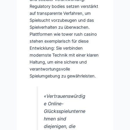
Regulatory bodies setzen verstärkt
auf transparente Verfahren, um
Spielsucht vorzubeugen und das
Spielverhalten zu überwachen.
Plattformen wie tower rush casino
stehen exemplarisch für diese
Entwicklung: Sie verbinden
modernste Technik mit einer klaren
Haltung, um eine sichere und
verantwortungsvolle
Spielumgebung zu gewährleisten.
«Vertrauenswürdig
e Online-
Glücksspielunterne
hmen sind
diejenigen, die