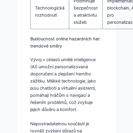
Podmiňuje
Implementa
Technologická
bezpečnost
blockchain, 
rozhodnutí
a atraktivitu
pro
služeb
personalizac
Budoucnost online hazardních her:
trendové směry
Vývoj v oblasti umělé inteligence
(AI) umožní personalizovaná
doporučení a zlepšení herního
zážitku. Měkké technologie, jako
jsou chatboti a virtuální asistenti,
pomáhají hráčům s navigací a
řešením problémů, což zvyšuje
jejich důvěru a komfort.
Nepostradatelnou součástí je
rovněž zvýšení důrazů na