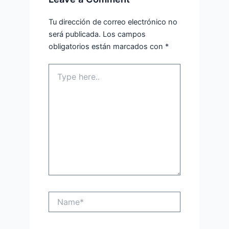
Tu dirección de correo electrónico no
será publicada.
Los campos
obligatorios están marcados con
*
Type
here..
Name*