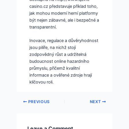
casino.cz představuje příklad toho,
jak mohou moderní herní platformy
být nejen zábavné, ale i bezpečné a
transparentní.
Inovace, regulace a důvěryhodnost
jsou pilíře, na nichž stojí
zodpovědný růst a udržitelná
budoucnost online hazardního
průmyslu, přičemž kvalitní
informace a ověřené zdroje hrají
klíčovou roli.
PREVIOUS
NEXT
Leave a Comment