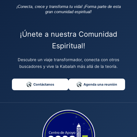
¡Conecta, crece y transforma tu vida!
¡Forma parte de esta
gran comunidad espiritual!
¡Únete a nuestra Comunidad
Espiritual!
Descubre un viaje transformador, conecta con otros
buscadores y vive la Kabalah más allá de la teoría.
Contáctanos
Agenda una reunión