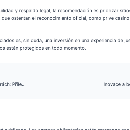
ilidad y respaldo legal, la recomendación es priorizar siti
 que ostentan el reconocimiento oficial, como prive casino 
ciados es, sin duda, una inversión en una experiencia de j
os están protegidos en todo momento.
Digitální kasino a trendy v online hazardních hrách: Příležitosti a rizika