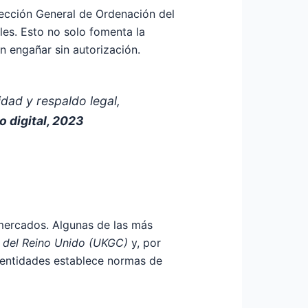
ección General de Ordenación del
les. Esto no solo fomenta la
n engañar sin autorización.
dad y respaldo legal,
o digital, 2023
 mercados. Algunas de las más
 del Reino Unido (UKGC)
y, por
entidades establece normas de