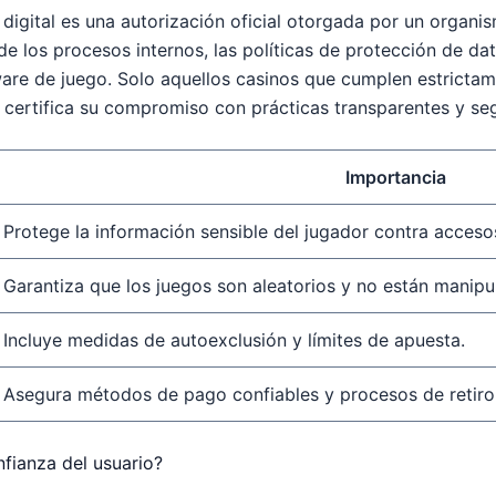
go digital es una autorización oficial otorgada por un orga
 de los procesos internos, las políticas de protección de d
ware de juego. Solo aquellos casinos que cumplen estrictam
 certifica su compromiso con prácticas transparentes y se
Importancia
Protege la información sensible del jugador contra acceso
Garantiza que los juegos son aleatorios y no están manipu
Incluye medidas de autoexclusión y límites de apuesta.
Asegura métodos de pago confiables y procesos de retiro 
nfianza del usuario?