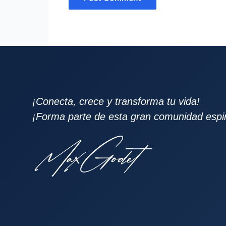
¡Conecta, crece y transforma tu vida!
¡Forma parte de esta gran comunidad espiri