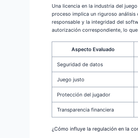
Una licencia en la industria del jue
proceso implica un riguroso análisis
responsable y la integridad del soft
autorización correspondiente, lo que
Aspecto Evaluado
Seguridad de datos
Juego justo
Protección del jugador
Transparencia financiera
¿Cómo influye la regulación en la co