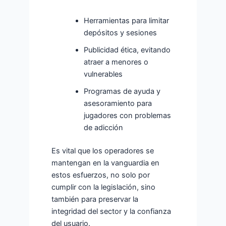
Herramientas para limitar
depósitos y sesiones
Publicidad ética, evitando
atraer a menores o
vulnerables
Programas de ayuda y
asesoramiento para
jugadores con problemas
de adicción
Es vital que los operadores se
mantengan en la vanguardia en
estos esfuerzos, no solo por
cumplir con la legislación, sino
también para preservar la
integridad del sector y la confianza
del usuario.