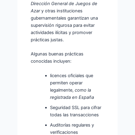
Dirección General de Juegos de
Azar
y otras instituciones
gubernamentales garantizan una
supervisión rigurosa para evitar
actividades ilícitas y promover
prácticas justas.
Algunas buenas prácticas
conocidas incluyen:
licences oficiales que
permiten operar
legalmente,
como la
registrada en España
Seguridad SSL para cifrar
todas las transacciones
Auditorías regulares y
verificaciones