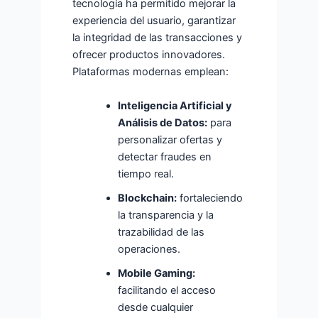
tecnología ha permitido mejorar la
experiencia del usuario, garantizar
la integridad de las transacciones y
ofrecer productos innovadores.
Plataformas modernas emplean:
Inteligencia Artificial y
Análisis de Datos:
para
personalizar ofertas y
detectar fraudes en
tiempo real.
Blockchain:
fortaleciendo
la transparencia y la
trazabilidad de las
operaciones.
Mobile Gaming:
facilitando el acceso
desde cualquier