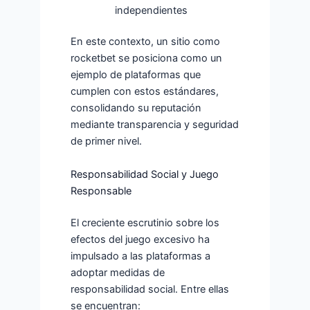
independientes
En este contexto, un sitio como
rocketbet se posiciona como un
ejemplo de plataformas que
cumplen con estos estándares,
consolidando su reputación
mediante transparencia y seguridad
de primer nivel.
Responsabilidad Social y Juego
Responsable
El creciente escrutinio sobre los
efectos del juego excesivo ha
impulsado a las plataformas a
adoptar medidas de
responsabilidad social. Entre ellas
se encuentran: