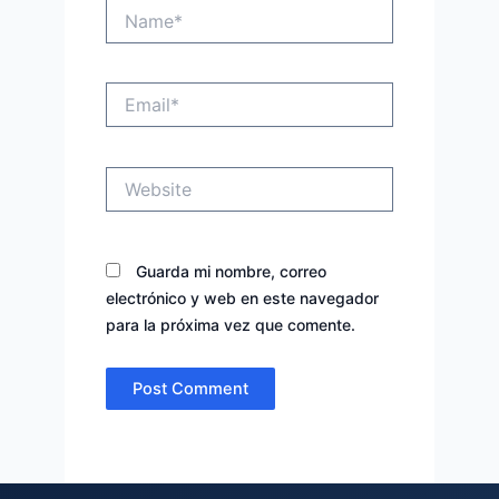
Name*
Email*
Website
Guarda mi nombre, correo
electrónico y web en este navegador
para la próxima vez que comente.