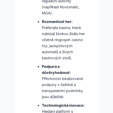
regulační autority
(například Novomatic,
MGA).
Rozmanitost her:
Preferujte kasina, která
nabízejí širokou škálu her
včetně
ringospin casino
hry
, jackpotových
automatů a živých
kasinových stolů.
Podpora a
důvěryhodnost:
Přítomnost lokalizované
podpory v češtině a
transparentní podmínky
jsou důležité.
Technologická inovace:
Hledání platform s