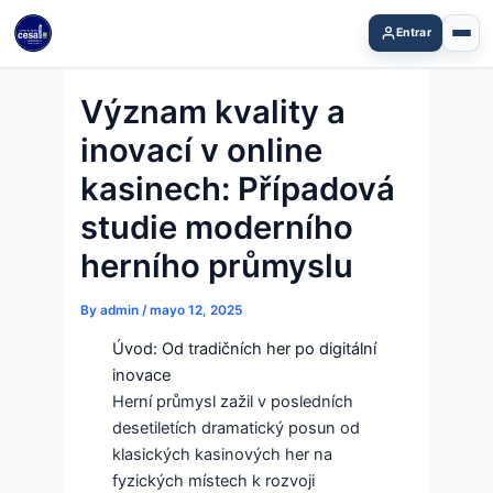
Skip
Entrar
to
content
Význam kvality a
inovací v online
kasinech: Případová
studie moderního
herního průmyslu
By
admin
/
mayo 12, 2025
Úvod: Od tradičních her po digitální
inovace
Herní průmysl zažil v posledních
desetiletích dramatický posun od
klasických kasinových her na
fyzických místech k rozvoji