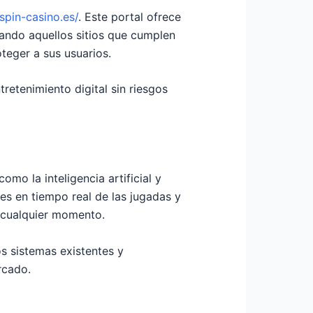
lspin-casino.es/
. Este portal ofrece
cando aquellos sitios que cumplen
teger a sus usuarios.
retenimiento digital sin riesgos
mo la inteligencia artificial y
es en tiempo real de las jugadas y
 cualquier momento.
s sistemas existentes y
rcado.