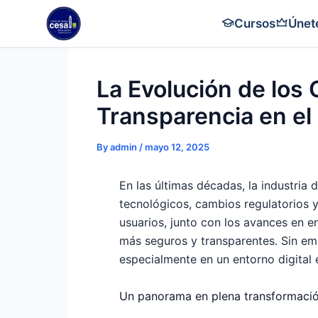
Skip
Cursos
Únet
to
content
La Evolución de los 
Transparencia en el 
By
admin
/
mayo 12, 2025
En las últimas décadas, la industria
tecnológicos, cambios regulatorios y
usuarios, junto con los avances en e
más seguros y transparentes. Sin em
especialmente en un entorno digital 
Un panorama en plena transformació