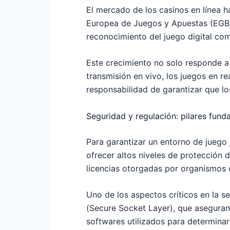
El mercado de los casinos en línea h
Europea de Juegos y Apuestas (EGB
reconocimiento del juego digital co
Este crecimiento no solo responde a
transmisión en vivo, los juegos en re
responsabilidad de garantizar que los
Seguridad y regulación: pilares fund
Para garantizar un entorno de juego 
ofrecer altos niveles de protección 
licencias otorgadas por organismos o
Uno de los aspectos críticos en la s
(Secure Socket Layer), que aseguran
softwares utilizados para determina