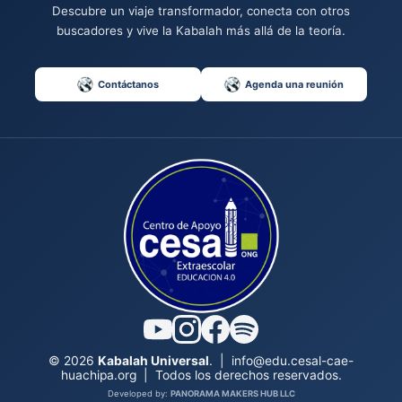
Descubre un viaje transformador, conecta con otros
buscadores y vive la Kabalah más allá de la teoría.
Contáctanos
Agenda una reunión
© 2026
Kabalah Universal
.
|
info@edu.cesal-cae-
huachipa.org
|
Todos los derechos reservados.
Developed by:
PANORAMA MAKERS HUB LLC