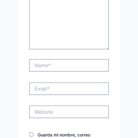
Name*
Email*
Website
Guarda mi nombre, correo