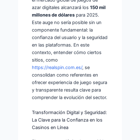
el mercado global de juegos de
azar digitales alcanzará los
150 mil
millones de dólares
para 2025.
Este auge no sería posible sin un
componente fundamental: la
confianza del usuario y la seguridad
en las plataformas. En este
contexto, entender cómo ciertos
sitios, como
https://realspin.com.es/
, se
consolidan como referentes en
ofrecer experiencia de juego segura
y transparente resulta clave para
comprender la evolución del sector.
Transformación Digital y Seguridad:
La Clave para la Confianza en los
Casinos en Línea