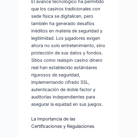
El avance tecnológico ha permitido
que los casinos tradicionales con
sede física se digitalicen, pero
también ha generado desafíos
inéditos en materia de seguridad y
legitimidad. Los jugadores exigen
ahora no solo entretenimiento, sino
protección de sus datos y fondos.
Sitios como realspin casino dinero
real han establecido estándares
rigurosos de seguridad,
implementando cifrado SSL,
autenticación de doble factor y
auditorías independientes para
asegurar la equidad en sus juegos.
La Importancia de las
Certificaciones y Regulaciones