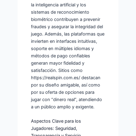
la inteligencia artificial y los
sistemas de reconocimiento
biométrico contribuyen a prevenir
fraudes y asegurar la integridad del
juego. Además, las plataformas que
invierten en interfaces intuitivas,
soporte en múltiples idiomas y
métodos de pago confiables
generan mayor fidelidad y
satisfacción. Sitios como
https://realspin.com.es/ destacan
por su diseño amigable, así como
por su oferta de opciones para
jugar con “dinero real”, atendiendo
a un público amplio y exigente.
Aspectos Clave para los
Jugadores: Seguridad,
Transparencia y Servicio