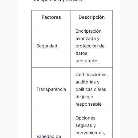
Factores
Descripción
Encriptación
avanzada y
Seguridad
protección de
datos
personales.
Certificaciones,
auditorías y
Transparencia
políticas claras
de juego
responsable.
Opciones
seguras y
convenientes,
Variedad de