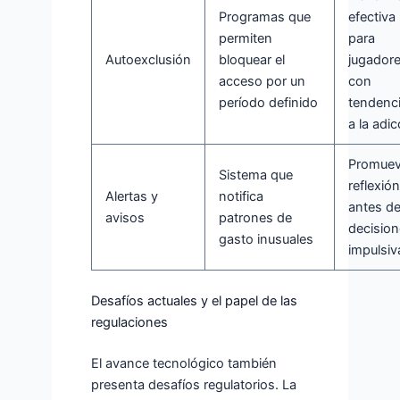
Programas que
efectiva
permiten
para
Autoexclusión
bloquear el
jugador
acceso por un
con
período definido
tendenc
a la adic
Promuev
Sistema que
reflexión
Alertas y
notifica
antes d
avisos
patrones de
decisio
gasto inusuales
impulsiv
Desafíos actuales y el papel de las
regulaciones
El avance tecnológico también
presenta desafíos regulatorios. La