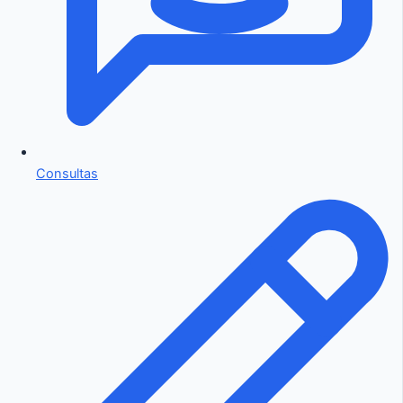
Consultas