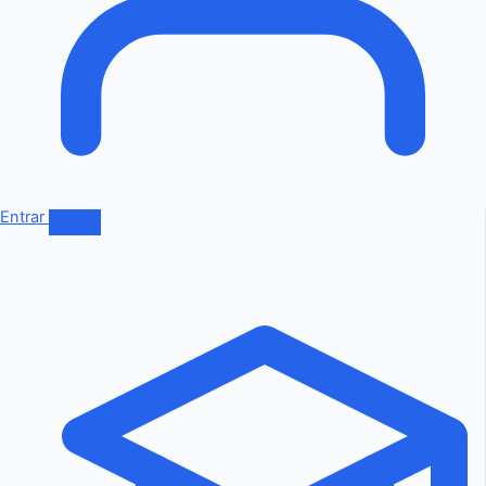
Entrar