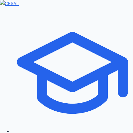
Skip
to
content