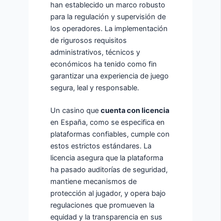
han establecido un marco robusto
para la regulación y supervisión de
los operadores. La implementación
de rigurosos requisitos
administrativos, técnicos y
económicos ha tenido como fin
garantizar una experiencia de juego
segura, leal y responsable.
Un casino que
cuenta con licencia
en España, como se especifica en
plataformas confiables, cumple con
estos estrictos estándares. La
licencia asegura que la plataforma
ha pasado auditorías de seguridad,
mantiene mecanismos de
protección al jugador, y opera bajo
regulaciones que promueven la
equidad y la transparencia en sus