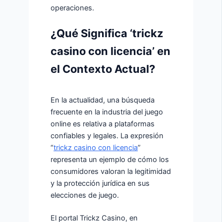
operaciones.
¿Qué Significa ‘trickz
casino con licencia’ en
el Contexto Actual?
En la actualidad, una búsqueda
frecuente en la industria del juego
online es relativa a plataformas
confiables y legales. La expresión
“
trickz casino con licencia
”
representa un ejemplo de cómo los
consumidores valoran la legitimidad
y la protección jurídica en sus
elecciones de juego.
El portal Trickz Casino, en