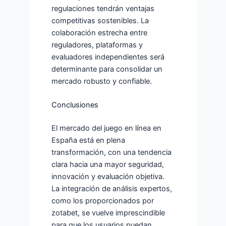
regulaciones tendrán ventajas
competitivas sostenibles. La
colaboración estrecha entre
reguladores, plataformas y
evaluadores independientes será
determinante para consolidar un
mercado robusto y confiable.
Conclusiones
El mercado del juego en línea en
España está en plena
transformación, con una tendencia
clara hacia una mayor seguridad,
innovación y evaluación objetiva.
La integración de análisis expertos,
como los proporcionados por
zotabet, se vuelve imprescindible
para que los usuarios puedan