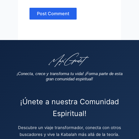
¡Conecta, crece y transforma tu vida!
¡Forma parte de esta
gran comunidad espiritual!
¡Únete a nuestra Comunidad
Espiritual!
Descubre un viaje transformador, conecta con otros
buscadores y vive la Kabalah más allá de la teoría.