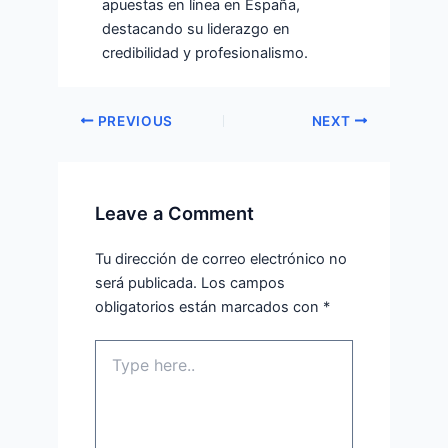
apuestas en línea en España,
destacando su liderazgo en
credibilidad y profesionalismo.
PREVIOUS
NEXT
Leave a Comment
Tu dirección de correo electrónico no
será publicada.
Los campos
obligatorios están marcados con
*
Type
here..