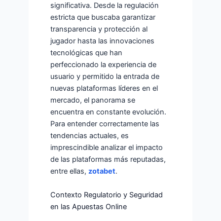
significativa. Desde la regulación
estricta que buscaba garantizar
transparencia y protección al
jugador hasta las innovaciones
tecnológicas que han
perfeccionado la experiencia de
usuario y permitido la entrada de
nuevas plataformas líderes en el
mercado, el panorama se
encuentra en constante evolución.
Para entender correctamente las
tendencias actuales, es
imprescindible analizar el impacto
de las plataformas más reputadas,
entre ellas,
zotabet
.
Contexto Regulatorio y Seguridad
en las Apuestas Online