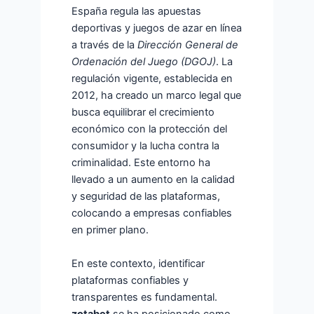
España regula las apuestas
deportivas y juegos de azar en línea
a través de la
Dirección General de
Ordenación del Juego (DGOJ)
. La
regulación vigente, establecida en
2012, ha creado un marco legal que
busca equilibrar el crecimiento
económico con la protección del
consumidor y la lucha contra la
criminalidad. Este entorno ha
llevado a un aumento en la calidad
y seguridad de las plataformas,
colocando a empresas confiables
en primer plano.
En este contexto, identificar
plataformas confiables y
transparentes es fundamental.
zotabet
se ha posicionado como