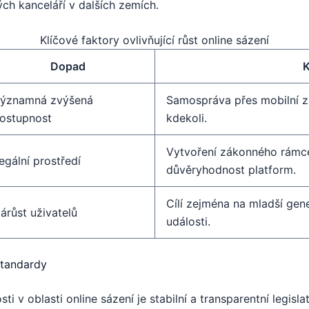
ých kanceláří v dalších zemích.
Klíčové faktory ovlivňující růst online sázení
Dopad
ýznamná zvýšená
Samospráva přes mobilní za
ostupnost
kdekoli.
Vytvoření zákonného rámce 
egální prostředí
důvěryhodnost platform.
Cílí zejména na mladší ge
árůst uživatelů
události.
standardy
ti v oblasti online sázení je stabilní a transparentní legisl