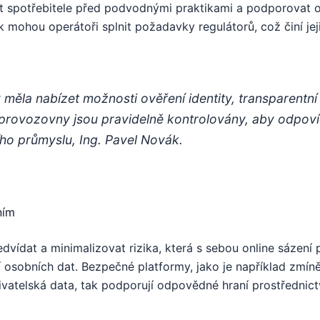
nit spotřebitele před podvodnými praktikami a podporovat o
ak mohou operátoři splnit požadavky regulátorů, což činí je
měla nabízet možnosti ověření identity, transparent
 provozovny jsou pravidelně kontrolovány, aby odpov
ího průmyslu, Ing. Pavel Novák.
ním
vídat a minimalizovat rizika, která s sebou online sázení př
ní osobních dat. Bezpečné platformy, jako je například zmín
ivatelská data, tak podporují odpovědné hraní prostřednict