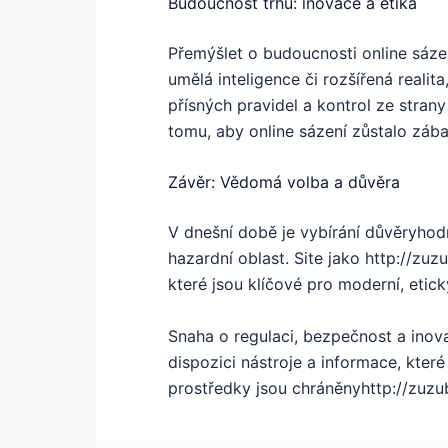
Budoucnost trhu: inovace a etika
Přemýšlet o budoucnosti online sázen
umělá inteligence či rozšířená realit
přísných pravidel a kontrol ze strany
tomu, aby online sázení zůstalo zába
Závěr: Vědomá volba a důvěra
V dnešní době je vybírání důvěryhodn
hazardní oblast. Site jako http://zuz
které jsou klíčové pro moderní, eti
Snaha o regulaci, bezpečnost a inova
dispozici nástroje a informace, kter
prostředky jsou chráněnyhttp://zuzub