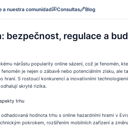
e a nuestra comunidad
Consultas
Blog
m: bezpečnost, regulace a bu
ckému nárůstu popularity online sázení, což je fenomén, kt
to fenomén je nejen o zábavě nebo potenciálním zisku, ale 
hraní. S rostoucí konkurencí a inovativními technologiemi
dhalují skryté rizika.
spekty trhu
e odhadovaná hodnota trhu s online hazardními hrami v Ev
echnickým pokrokem, rozšířením mobilních zařízení a změnam