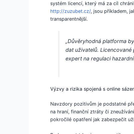
systém licencí, který má za cíl chrá
http://zuzubet.cz/
, jsou příkladem, j
transparentnější.
„Důvěryhodná platforma by 
dat uživatelů. Licencované
expert na regulaci hazardn
Výzvy a rizika spojená s online sáze
Navzdory pozitivům je podstatné před
na hraní, finanční ztráty či zneužívá
pokročilé opatření jak zabezpečit už