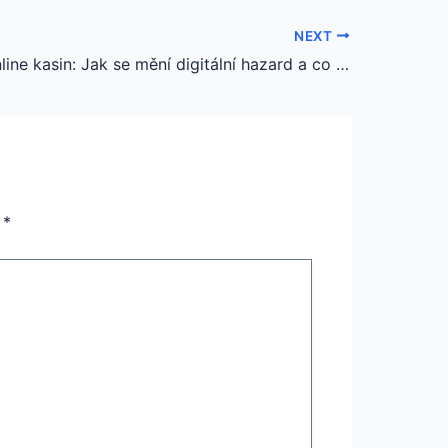
NEXT
Nová éra online kasin: Jak se mění digitální hazard a co od toho očekávat
n
*