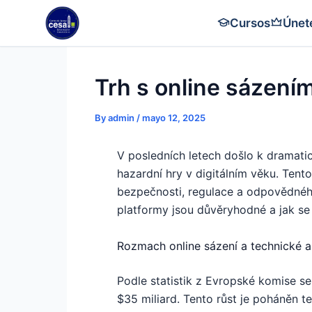
Skip
Cursos
Únet
to
content
Trh s online sázení
By
admin
/
mayo 12, 2025
V posledních letech došlo k dramati
hazardní hry v digitálním věku. Ten
bezpečnosti, regulace a odpovědného 
platformy jsou důvěryhodné a jak se o
Rozmach online sázení a technické a
Podle statistik z Evropské komise s
$35 miliard
. Tento růst je poháněn t