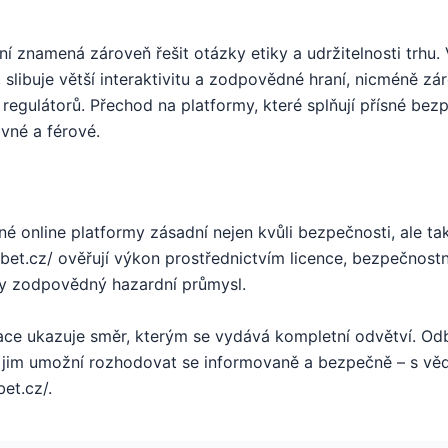
í znamená zároveň řešit otázky etiky a udržitelnosti trhu. 
a, slibuje větší interaktivitu a zodpovědné hraní, nicméně 
 regulátorů. Přechod na platformy, které splňují přísné bez
vné a férové.
é online platformy zásadní nejen kvůli bezpečnosti, ale ta
ubet.cz/ ověřují výkon prostřednictvím licence, bezpečnostn
cky zodpovědný hazardní průmysl.
ce ukazuje směr, kterým se vydává kompletní odvětví. Odbo
é jim umožní rozhodovat se informovaně a bezpečně – s věd
et.cz/.