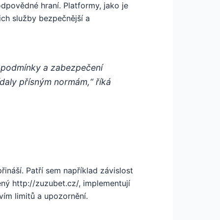
dpovědné hraní. Platformy, jako je
jich služby bezpečnější a
ní podmínky a zabezpečení
ídaly přísným normám,“ říká
ináší. Patří sem například závislost
ěný http://zuzubet.cz/, implementují
vím limitů a upozornění.