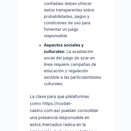
confiables deben ofrecer
datos transparentes sobre
probabilidades, pagos y
condiciones de uso para
fomentar un juego
responsable.
Aspectos sociales y
culturales:
La aceptación
social del juego de azar en
línea requiere campañas de
educación y regulación
sensible a las particularidades
culturales.
La clave para que plataformas
como https://roobet-
casino.com.es/ puedan consolidar
una presencia responsable en
estos mercados radica en la