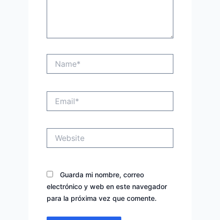
Name*
Email*
Website
Guarda mi nombre, correo
electrónico y web en este navegador
para la próxima vez que comente.