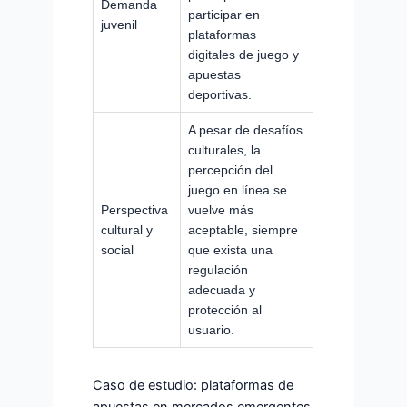
Demanda
participar en
juvenil
plataformas
digitales de juego y
apuestas
deportivas.
A pesar de desafíos
culturales, la
percepción del
juego en línea se
Perspectiva
vuelve más
cultural y
aceptable, siempre
social
que exista una
regulación
adecuada y
protección al
usuario.
Caso de estudio: plataformas de