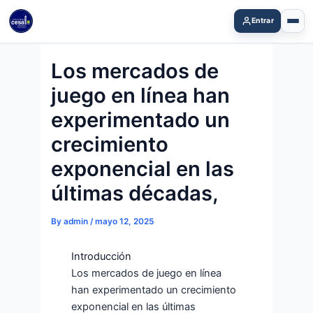
Skip
Entrar
to
content
Los mercados de
juego en línea han
experimentado un
crecimiento
exponencial en las
últimas décadas,
By
admin
/
mayo 12, 2025
Introducción
Los mercados de juego en línea
han experimentado un crecimiento
exponencial en las últimas